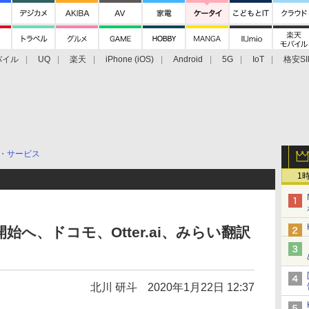
バイル
UQ
楽天
iPhone (iOS)
Android
5G
IoT
格安SI
アクセサリー
業界動向
法人向け
最新技術/その他
・サービス
1
開始へ、ドコモ、Otter.ai、みらい翻訳
北川 研斗
2020年1月22日 12:37