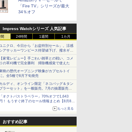
Amazonサマーセールで
「Fire TV」シリーズが最大
34％オフ
Impress Watchシリーズ 人気記事
時間
24時間
1週間
1カ月
ユニクロ、今日から「お盆特別セール」。涼感
シアサッカーワンピース待望値下げ、撥水ギア
ショーツは1990円に
【家電レビュー】手ごわい雑草との戦い、コメ
リの草刈機で完全勝利 掃除機感覚で使えた
東映の歴代オープニング映像がカプセルトイ
に。全5種で8月下旬発売
カルディ、オンライン限定「ネコバッグ＆タン
ブラーセット」を一般販売。7月の抽選販売の
当選無効分
「オクトパストラベラー」70%オフで1,643
円！ もうすぐ終了のセール情報まとめ【8月8日
更新】
もっと見る
ニンテンドーeショップでは「大神 絶景版」が
67%オフで990円
おすすめ記事