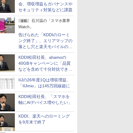
会、増収増益もガバナンスや
セキュリティ対策などに課題
石川温の「スマホ業界
連載
Watch」
告げられた「KDDIのローミ
ング終了」、エリアマップの
落とし穴と楽天モバイルの課
題
KDDI松田社長、ahamoの
40GBキャンペーンに「品質
などを含めて十分対抗でき
る」
IIJの26年度1Qは増収増益、
「IIJmio」は145万回線超に
KDDI松田社長、「スマホを
軸にAIデバイス増やしたい」
KDDI、楽天へのローミング
を9月末で終了