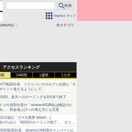
Impress サイト
全カテゴリ
M/MVNO
アクセスランキング
時間
24時間
1週間
1カ月
NTT島田社長、ソフトバンクのセブン出資に「d
ポイント使えるようにして」
KDDI、楽天へのローミングを9月末で終了
ドコモ前田社長が「ahamo40GB化は検証のた
め」、料金値上げへの考え方にも言及
[石川温の「スマホ業界 Watch」]
告げられた「KDDIのローミング終了」、エリア
マップの落とし穴と楽天モバイルの課題
KDDI松田社長、ahamoの40GBキャンペーンに