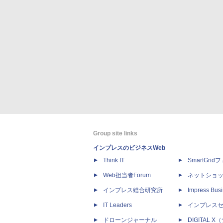
Group site links
インプレスのビジネスWeb
Think IT
SmartGri
Web担当者Forum
ネットショ
インプレス総合研究所
Impress Busi
IT Leaders
インプレス
ドローンジャーナル
DIGITAL