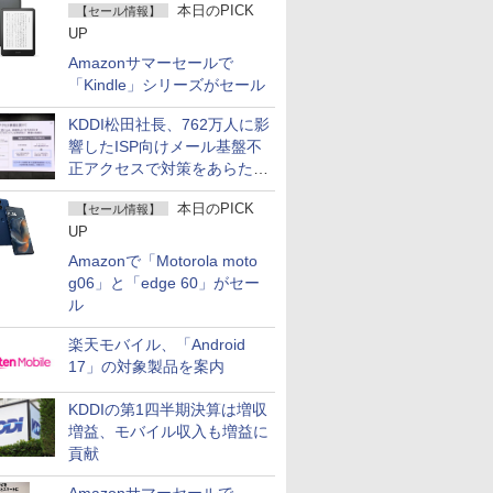
本日のPICK
【セール情報】
UP
Amazonサマーセールで
「Kindle」シリーズがセール
KDDI松田社長、762万人に影
響したISP向けメール基盤不
正アクセスで対策をあらため
て説明
本日のPICK
【セール情報】
UP
Amazonで「Motorola moto
g06」と「edge 60」がセー
ル
楽天モバイル、「Android
17」の対象製品を案内
KDDIの第1四半期決算は増収
増益、モバイル収入も増益に
貢献