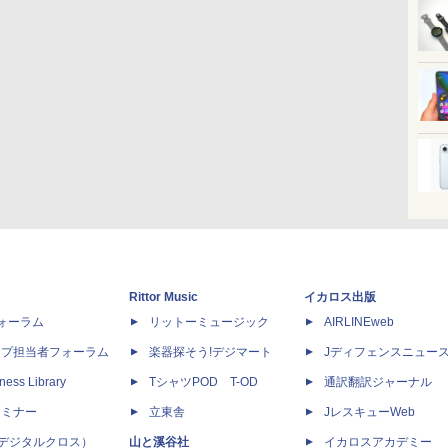
Rittor Music
イカロス出版
dフォーラム
リットーミュージック
AIRLINEweb
ップ担当者フォーラム
楽器探そう!デジマート
Jディフェンスニュー
ness Library
TシャツPOD T-OD
通訳翻訳ジャーナル
セミナー
立東舎
JレスキューWeb
 X（デジタルクロス）
山と溪谷社
イカロスアカデミー