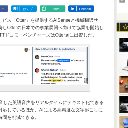
ェア
はてブ
note
LinkedIn
ス「Otter」を提供するAISenseと機械翻訳サー
しOtterの日本での事業展開へ向けて協業を開始し
TTドコモ・ベンチャーズはOtter.aiに出資した。
録音した英語音声をリアルタイムにテキスト化できる
対応しているほか、AIによる高精度な文字起こしに
時間を削減できる。