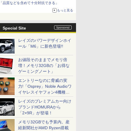
「品質などを含めて十分対抗できる」
もっと見る
Special Site
レイズのパワーデザインホイ
ール「M6」に新色登場!!
お値段そのままでメモリ倍
増！メモリ32GBの「お得な
ゲーミングノート」
エントリーなのに脅威の実
力!「Osprey」Noble Audioワ
イヤレスイヤフォン4機種を
一気に聴く
レイズのプレミアムカー向け
ブランドHOMURAから
「2×9R」が登場！
メモリ32GBでも予算内。産
経新聞社がAMD Ryzen搭載