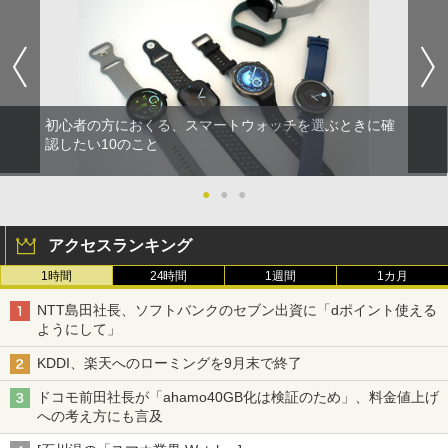
初心者の方におくる、スマートウォッチを選ぶときに確
認したい10のこと
●
●
●
アクセスランキング
1時間
24時間
1週間
1カ月
NTT島田社長、ソフトバンクのセブン出資に「dポイント使える
ようにして」
KDDI、楽天へのローミングを9月末で終了
ドコモ前田社長が「ahamo40GB化は検証のため」、料金値上げ
への考え方にも言及