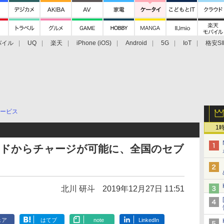
バイル
UQ
楽天
iPhone (iOS)
Android
5G
IoT
格安SI
アクセサリー
業界動向
法人向け
最新技術/その他
ービス
1
にカードからチャージが可能に、全国のセブ
北川 研斗
2019年12月27日 11:51
ェア
はてブ
note
LinkedIn