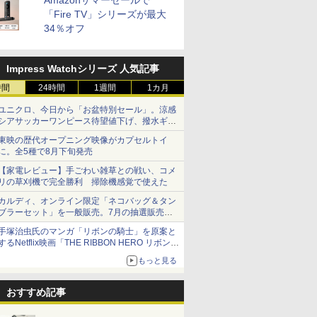
Amazonサマーセールで
「Fire TV」シリーズが最大
34％オフ
Impress Watchシリーズ 人気記事
時間
24時間
1週間
1カ月
ユニクロ、今日から「お盆特別セール」。涼感
シアサッカーワンピース待望値下げ、撥水ギア
ショーツは1990円に
東映の歴代オープニング映像がカプセルトイ
に。全5種で8月下旬発売
【家電レビュー】手ごわい雑草との戦い、コメ
リの草刈機で完全勝利 掃除機感覚で使えた
カルディ、オンライン限定「ネコバッグ＆タン
ブラーセット」を一般販売。7月の抽選販売の
当選無効分
手塚治虫氏のマンガ「リボンの騎士」を原案と
するNetflix映画「THE RIBBON HERO リボンヒ
ーロー」本日配信開始
もっと見る
おすすめ記事