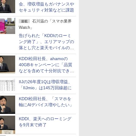
会、増収増益もガバナンスや
セキュリティ対策などに課題
石川温の「スマホ業界
連載
Watch」
告げられた「KDDIのローミ
ング終了」、エリアマップの
落とし穴と楽天モバイルの課
題
KDDI松田社長、ahamoの
40GBキャンペーンに「品質
などを含めて十分対抗でき
る」
IIJの26年度1Qは増収増益、
「IIJmio」は145万回線超に
KDDI松田社長、「スマホを
軸にAIデバイス増やしたい」
KDDI、楽天へのローミング
を9月末で終了