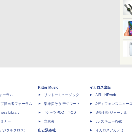
Rittor Music
イカロス出版
dフォーラム
リットーミュージック
AIRLINEweb
ップ担当者フォーラム
楽器探そう!デジマート
Jディフェンスニュー
ness Library
TシャツPOD T-OD
通訳翻訳ジャーナル
セミナー
立東舎
JレスキューWeb
 X（デジタルクロス）
山と溪谷社
イカロスアカデミー