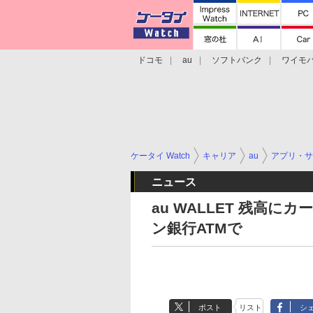
ドコモ
au
ソフトバンク
ワイモ
格安スマホ/SIMフリースマホ
周辺機器/
ケータイ Watch
キャリア
au
アプリ・サ
ニュース
au WALLET 残高
ン銀行ATMで
ポスト
リスト
シ