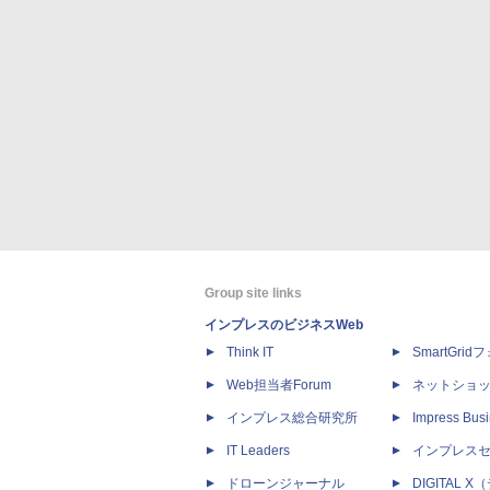
Group site links
インプレスのビジネスWeb
Think IT
SmartGri
Web担当者Forum
ネットショ
インプレス総合研究所
Impress Busi
IT Leaders
インプレス
ドローンジャーナル
DIGITAL