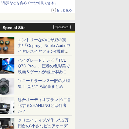
「品質などを含めて十分対抗できる」
もっと見る
Special Site
エントリーなのに脅威の実
力!「Osprey」Noble Audioワ
イヤレスイヤフォン4機種を
一気に聴く
ハイグレードテレビ「TCL
Q7D Pro」。圧巻の色彩美で
映画＆ゲームが極上体験に
ソニーミラーレス一眼の大特
集！ 見どころ記事まとめ
総合オーディオブランドに進
化するSHANLINGとは何者
か？
クリエイティブが作った2万
円台の“小さなピュアオーデ