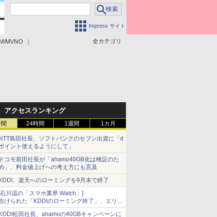
Impress サイト
全カテゴリ
M/MVNO
アクセスランキング
時間
24時間
1週間
1カ月
NTT島田社長、ソフトバンクのセブン出資に「d
ポイント使えるようにして」
ドコモ前田社長が「ahamo40GB化は検証のた
め」、料金値上げへの考え方にも言及
KDDI、楽天へのローミングを9月末で終了
[石川温の「スマホ業界 Watch」]
告げられた「KDDIのローミング終了」、エリア
マップの落とし穴と楽天モバイルの課題
KDDI松田社長、ahamoの40GBキャンペーンに