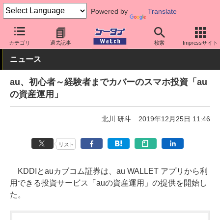
Powered by
Translate
ケータイ Watch
キャリア
au
アプリ・サービス
カテゴリ
過去記事
検索
Impressサイト
ニュース
au、初心者～経験者までカバーのスマホ投資「au
の資産運用」
北川 研斗
2019年12月25日 11:46
リスト
KDDIとauカブコム証券は、au WALLET アプリから利
用できる投資サービス「auの資産運用」の提供を開始し
た。