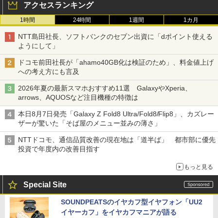
アクセスランキング
1時間
24時間
1週間
1カ月
NTT島田社長、ソフトバンクのセブン出資に「dポイント使える
ようにして」
ドコモ前田社長が「ahamo40GB化は検証のため」、料金値上げ
への考え方にも言及
2026年夏の最新スマホおすすめ11選 GalaxyやXperia、
arrows、AQUOSなど注目機種の特徴は
本日8月7日発売「Galaxy Z Fold8 Ultra/Fold8/Flip8」、カズレー
ザーが驚いた「そば屋のメニュー並みの薄さ」
NTTドコモ、通信品質改善の現在地は「道半ば」 都市部に優先
投資で年度内の改善目指す
もっと見る
Special Site
SOUNDPEATSのイヤカフ型イヤフォン「UU2
イヤーカフ」をイヤカフマニアが語る