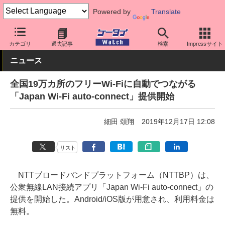
Powered by
Translate
ケータイ Watch
アプリ・サービス
Wi-Fi
カテゴリ
過去記事
検索
Impressサイト
ニュース
全国19万カ所のフリーWi-Fiに自動でつながる
「Japan Wi-Fi auto-connect」提供開始
細田 頌翔
2019年12月17日 12:08
リスト
NTTブロードバンドプラットフォーム（NTTBP）は、
公衆無線LAN接続アプリ「Japan Wi-Fi auto-connect」の
提供を開始した。Android/iOS版が用意され、利用料金は
無料。