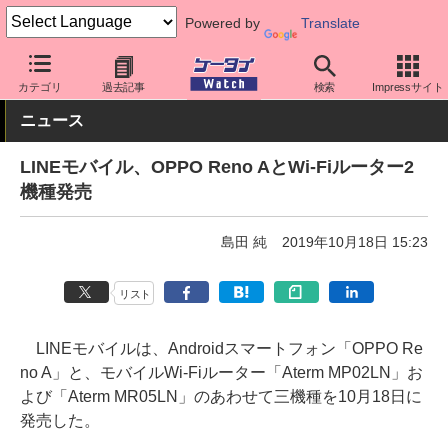
Powered by
Translate
ケータイ Watch
格安スマホ/格安SIM
格安SIM/MVNO
LINEモ
カテゴリ
過去記事
検索
Impressサイト
ニュース
LINEモバイル、OPPO Reno AとWi-Fiルーター2
機種発売
島田 純
2019年10月18日 15:23
リスト
LINEモバイルは、Androidスマートフォン「OPPO Re
no A」と、モバイルWi-Fiルーター「Aterm MP02LN」お
よび「Aterm MR05LN」のあわせて三機種を10月18日に
発売した。