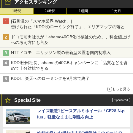
アクセスランキング
1時間
24時間
1週間
1カ月
[石川温の「スマホ業界 Watch」]
告げられた「KDDIのローミング終了」、エリアマップの落とし
穴と楽天モバイルの課題
ドコモ前田社長が「ahamo40GB化は検証のため」、料金値上げ
への考え方にも言及
NTTドコモ、エリクソン製の最新型装置を国内初導入
KDDI松田社長、ahamoの40GBキャンペーンに「品質などを含
めて十分対抗できる」
KDDI、楽天へのローミングを9月末で終了
もっと見る
Special Site
レイズ鍛造1ピースアルミホイール「CE28 N-p
lus」軽量なままに剛性を向上
性能の良いお得な中古PC情報はこのページで