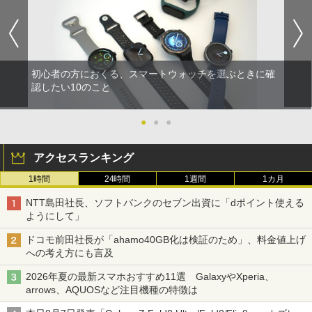
初心者の方におくる、スマートウォッチを選ぶときに確
認したい10のこと
●
●
●
アクセスランキング
1時間
24時間
1週間
1カ月
NTT島田社長、ソフトバンクのセブン出資に「dポイント使える
ようにして」
ドコモ前田社長が「ahamo40GB化は検証のため」、料金値上げ
への考え方にも言及
2026年夏の最新スマホおすすめ11選 GalaxyやXperia、
arrows、AQUOSなど注目機種の特徴は