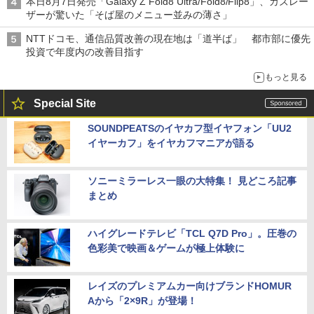
本日8月7日発売「Galaxy Z Fold8 Ultra/Fold8/Flip8」、カズレー
ザーが驚いた「そば屋のメニュー並みの薄さ」
NTTドコモ、通信品質改善の現在地は「道半ば」 都市部に優先
投資で年度内の改善目指す
もっと見る
Special Site
SOUNDPEATSのイヤカフ型イヤフォン「UU2
イヤーカフ」をイヤカフマニアが語る
ソニーミラーレス一眼の大特集！ 見どころ記事
まとめ
ハイグレードテレビ「TCL Q7D Pro」。圧巻の
色彩美で映画＆ゲームが極上体験に
レイズのプレミアムカー向けブランドHOMUR
Aから「2×9R」が登場！