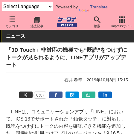
Powered by
Translate
ケータイ Watch
アプリ・サービス
SNS
カテゴリ
過去記事
検索
Impressサイト
ニュース
「3D Touch」非対応の機種でも“既読”をつけずに
トークが見られるように、LINEアプリがアップデ
ート
石井 孝幸
2019年10月8日 15:15
リスト
LINEは、コミュニケーションアプリ「LINE」におい
て、iOS 13でサポートされた「触覚タッチ」に対応し、
既読をつけずにトークの内容を確認できる機能を追加し
た。同機能の利用にはアプリのバージョンを「9.16.5」