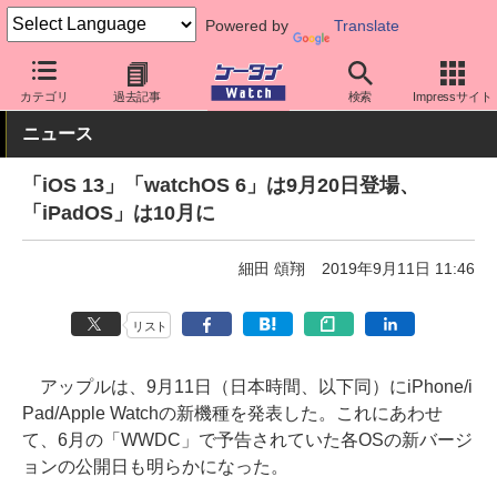
Powered by
Translate
ケータイ Watch
OS
iPhone (iOS)
iOS
カテゴリ
過去記事
検索
Impressサイト
ニュース
「iOS 13」「watchOS 6」は9月20日登場、
「iPadOS」は10月に
細田 頌翔
2019年9月11日 11:46
リスト
アップルは、9月11日（日本時間、以下同）にiPhone/i
Pad/Apple Watchの新機種を発表した。これにあわせ
て、6月の「WWDC」で予告されていた各OSの新バージ
ョンの公開日も明らかになった。