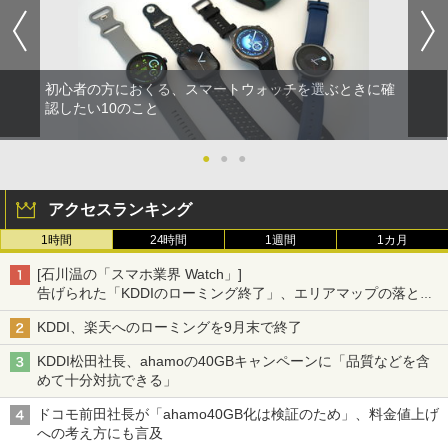
初心者の方におくる、スマートウォッチを選ぶときに確
認したい10のこと
●
●
●
アクセスランキング
1時間
24時間
1週間
1カ月
[石川温の「スマホ業界 Watch」]
告げられた「KDDIのローミング終了」、エリアマップの落とし
穴と楽天モバイルの課題
KDDI、楽天へのローミングを9月末で終了
KDDI松田社長、ahamoの40GBキャンペーンに「品質などを含
めて十分対抗できる」
ドコモ前田社長が「ahamo40GB化は検証のため」、料金値上げ
への考え方にも言及