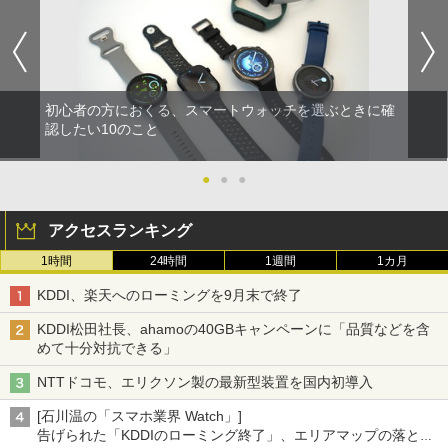
初心者の方におくる、スマートウォッチを選ぶときに確
認したい10のこと
●
●
●
アクセスランキング
1時間
24時間
1週間
1カ月
KDDI、楽天へのローミングを9月末で終了
KDDI松田社長、ahamoの40GBキャンペーンに「品質などを含
めて十分対抗できる」
NTTドコモ、エリクソン製の最新型装置を国内初導入
[石川温の「スマホ業界 Watch」]
告げられた「KDDIのローミング終了」、エリアマップの落とし