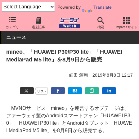
Powered by
Translate
ケータイ Watch
格安スマホ/格安SIM
格安SIM/MVNO
mineo
カテゴリ
過去記事
検索
Impressサイト
ニュース
mineo、「HUAWEI P30/P30 lite」「HUAWEI
MediaPad M5 lite」を8月9日から販売
細田 頌翔
2019年8月8日 12:17
リスト
MVNOサービス「mineo」を運営するオプテージは、
ファーウェイ製のAndroidスマートフォン「HUAWEI P3
0」「HUAWEI P30 lite」とAndroidタブレット「HUAWE
I MediaPad M5 lite」を8月9日から販売する。