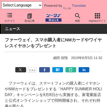
Powered by
Translate
ケータイ Watch
格安スマホ/格安SIM
格安スマホ/SIMフリースマ
カテゴリ
過去記事
検索
Impressサイト
ニュース
ファーウェイ、スマホ購入者にNMカードやワイヤ
レスイヤホンをプレゼント
細田 頌翔
2019年8月5日 11:32
リスト
ファーウェイは、スマートフォンの購入者にイヤホン
やNMカードをプレゼントする「HAPPY SUMMER HOLI
DAY」キャンペーンを8月8日から実施する。家電量販店
と公式オンラインショップで同時開催され、それぞれ特
典が異なる。