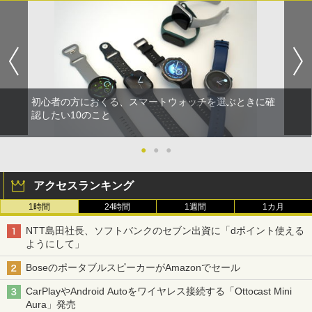
初心者の方におくる、スマートウォッチを選ぶときに確
認したい10のこと
●
●
●
アクセスランキング
1時間
24時間
1週間
1カ月
NTT島田社長、ソフトバンクのセブン出資に「dポイント使える
ようにして」
BoseのポータブルスピーカーがAmazonでセール
CarPlayやAndroid Autoをワイヤレス接続する「Ottocast Mini
Aura」発売