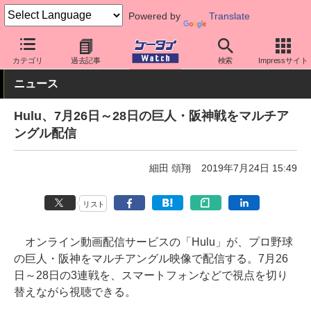
Powered by
Translate
ケータイ Watch
アプリ・サービス
動画・音楽・ゲーム
カテゴリ
過去記事
検索
Impressサイト
ニュース
Hulu、7月26日～28日の巨人・阪神戦をマルチア
ングル配信
細田 頌翔
2019年7月24日 15:49
リスト
オンライン動画配信サービスの「Hulu」が、プロ野球
の巨人・阪神をマルチアングル映像で配信する。7月26
日～28日の3連戦を、スマートフォンなどで視点を切り
替えながら視聴できる。