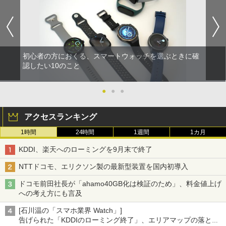
初心者の方におくる、スマートウォッチを選ぶときに確
認したい10のこと
●
●
●
アクセスランキング
1時間
24時間
1週間
1カ月
KDDI、楽天へのローミングを9月末で終了
NTTドコモ、エリクソン製の最新型装置を国内初導入
ドコモ前田社長が「ahamo40GB化は検証のため」、料金値上げ
への考え方にも言及
[石川温の「スマホ業界 Watch」]
告げられた「KDDIのローミング終了」、エリアマップの落とし