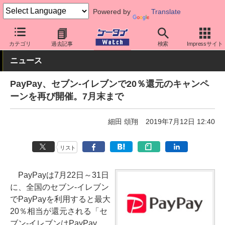
Powered by
Translate
ケータイ Watch
アプリ・サービス
決済/金融
カテゴリ
過去記事
検索
Impressサイト
ニュース
PayPay、セブン-イレブンで20％還元のキャンペ
ーンを再び開催。7月末まで
細田 頌翔
2019年7月12日 12:40
リスト
PayPayは7月22日～31日
に、全国のセブン-イレブン
でPayPayを利用すると最大
20％相当が還元される「セ
ブン-イレブンはPayPay