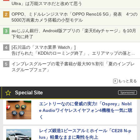
Ultra」は万能スマホだと改めて思う
OPPO、ミドルレンジスマホ「OPPO Reno16 5G」発表 4つの
5000万画素カメラ搭載の小型モデル
auじぶん銀行、Android版アプリの「楽天Edyチャージ」を10月
下旬に終了
[石川温の「スマホ業界 Watch」]
告げられた「KDDIのローミング終了」、エリアマップの落とし
穴と楽天モバイルの課題
インプレスグループの電子書籍が最大90％割引「夏のインプレ
スグループフェア」
もっと見る
Special Site
エントリーなのに脅威の実力!「Osprey」Nobl
e Audioワイヤレスイヤフォン4機種を一気に聴
く
レイズ鍛造1ピースアルミホイール「CE28 N-p
lus」軽量なままに剛性を向上