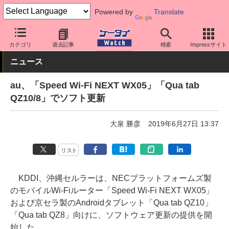
Powered by
Translate
ケータイ Watch
キャリア
au
ソフト更新
カテゴリ
過去記事
検索
Impressサイト
ニュース
au、「Speed Wi-Fi NEXT WX05」「Qua tab
QZ10/8」でソフト更新
大泉 勝彦
2019年6月27日 13:37
リスト
KDDI、沖縄セルラーは、NECプラットフォームズ製
のモバイルWi-Fiルーター「Speed Wi-Fi NEXT WX05」
および京セラ製のAndroidタブレット「Qua tab QZ10」
「Qua tab QZ8」向けに、ソフトウェア更新の提供を開
始した。