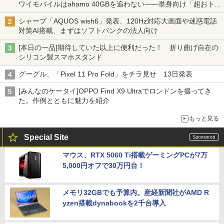
ワイモバイルはahamo 40GBを追わない――単身向け「超おトク
割」の安さと1年限定の注意点
シャープ「AQUOS wish6」発表、120Hz対応大画面や迷惑電話
対策AI搭載、まずはソフトバンクの法人向け
[本日の一品]期待していた以上に便利だった！ 折り曲げ自在の
シリコン製スマホスタンド
グーグル、「Pixel 11 Pro Fold」をチラ見せ 13日発表
[みんなのケータイ]OPPO Find X9 Ultraでロンドンを撮ってき
た。作例とともに魅力を紹介
もっと見る
Special Site
マウス、RTX 5060 Ti搭載ゲーミングPCが7万
5,000円オフで30万円台！
メモリ32GBでも予算内。産経新聞社がAMD R
yzen搭載dynabookを2千台導入