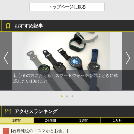
トップページに戻る
おすすめ記事
初心者の方におくる、スマートウォッチを選ぶときに確
認したい10のこと
●
●
●
アクセスランキング
1時間
24時間
1週間
1カ月
[石野純也の「スマホとお金」]