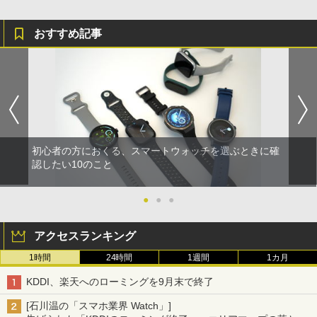
おすすめ記事
初心者の方におくる、スマートウォッチを選ぶときに確
認したい10のこと
●
●
●
アクセスランキング
1時間
24時間
1週間
1カ月
KDDI、楽天へのローミングを9月末で終了
[石川温の「スマホ業界 Watch」]