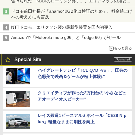
告げられた「KDDIのローミング終了」、エリアマップの落とし
穴と楽天モバイルの課題
ドコモ前田社長が「ahamo40GB化は検証のため」、料金値上げ
への考え方にも言及
NTTドコモ、エリクソン製の最新型装置を国内初導入
Amazonで「Motorola moto g06」と「edge 60」がセール
もっと見る
Special Site
ハイグレードテレビ「TCL Q7D Pro」。圧巻の
色彩美で映画＆ゲームが極上体験に
クリエイティブが作った2万円台の“小さなピュ
アオーディオスピーカー”
レイズ鍛造1ピースアルミホイール「CE28 N-p
lus」軽量なままに剛性を向上