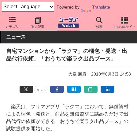
Powered by
Translate
ケータイ Watch
アプリ・サービス
その他
カテゴリ
過去記事
検索
Impressサイト
ニュース
自宅マンションから「ラクマ」の梱包・発送・出
品代行依頼、「おうちで楽ラク出品ブース」
大泉 勝彦
2019年6月3日 14:58
リスト
楽天は、フリマアプリ「ラクマ」において、無償資材
による梱包・発送と、商品を無償資材に詰めるだけで出
品代行の依頼ができる「おうちで楽ラク出品ブース」の
試験提供を開始した。