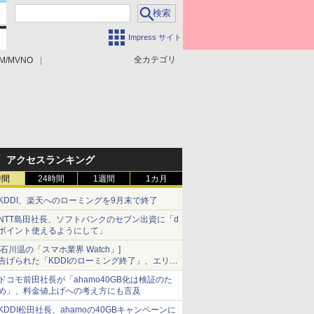
Impress サイト
全カテゴリ
M/MVNO
アクセスランキング
時間
24時間
1週間
1カ月
KDDI、楽天へのローミングを9月末で終了
NTT島田社長、ソフトバンクのセブン出資に「d
ポイント使えるようにして」
[石川温の「スマホ業界 Watch」]
告げられた「KDDIのローミング終了」、エリア
マップの落とし穴と楽天モバイルの課題
ドコモ前田社長が「ahamo40GB化は検証のた
め」、料金値上げへの考え方にも言及
KDDI松田社長、ahamoの40GBキャンペーンに