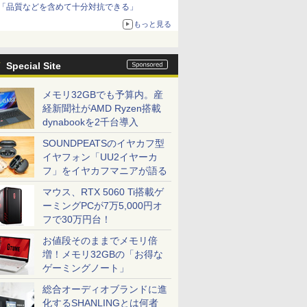
「品質などを含めて十分対抗できる」
もっと見る
Special Site
メモリ32GBでも予算内。産
経新聞社がAMD Ryzen搭載
dynabookを2千台導入
SOUNDPEATSのイヤカフ型
イヤフォン「UU2イヤーカ
フ」をイヤカフマニアが語る
マウス、RTX 5060 Ti搭載ゲ
ーミングPCが7万5,000円オ
フで30万円台！
お値段そのままでメモリ倍
増！メモリ32GBの「お得な
ゲーミングノート」
総合オーディオブランドに進
化するSHANLINGとは何者