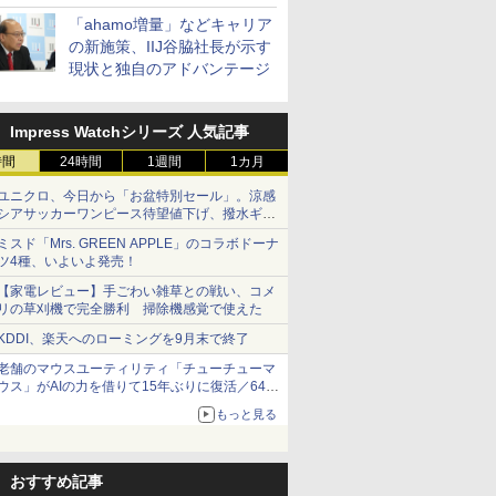
「ahamo増量」などキャリア
の新施策、IIJ谷脇社長が示す
現状と独自のアドバンテージ
Impress Watchシリーズ 人気記事
時間
24時間
1週間
1カ月
ユニクロ、今日から「お盆特別セール」。涼感
シアサッカーワンピース待望値下げ、撥水ギア
ショーツは1990円に
ミスド「Mrs. GREEN APPLE」のコラボドーナ
ツ4種、いよいよ発売！
【家電レビュー】手ごわい雑草との戦い、コメ
リの草刈機で完全勝利 掃除機感覚で使えた
KDDI、楽天へのローミングを9月末で終了
老舗のマウスユーティリティ「チューチューマ
ウス」がAIの力を借りて15年ぶりに復活／64bit
化、Windows 10/11、「Chrome」も走り回
もっと見る
る。復活記念で2026年末まで500円
おすすめ記事