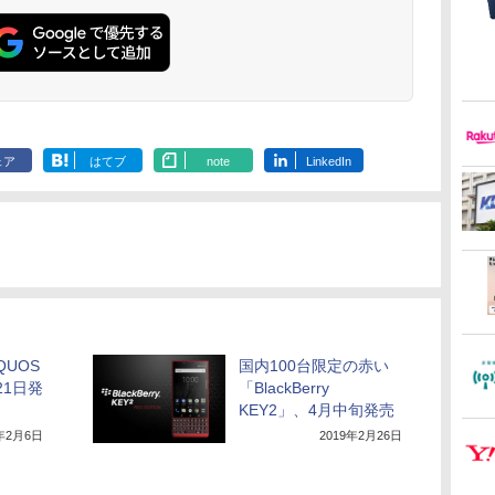
ェア
はてブ
note
LinkedIn
QUOS
国内100台限定の赤い
、21日発
「BlackBerry
KEY2」、4月中旬発売
9年2月6日
2019年2月26日