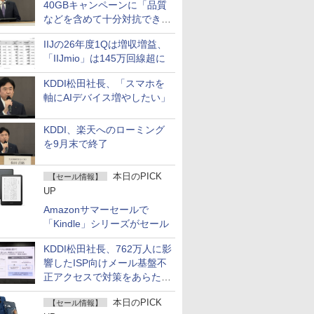
40GBキャンペーンに「品質
などを含めて十分対抗でき
る」
IIJの26年度1Qは増収増益、
「IIJmio」は145万回線超に
KDDI松田社長、「スマホを
軸にAIデバイス増やしたい」
KDDI、楽天へのローミング
を9月末で終了
本日のPICK
【セール情報】
UP
Amazonサマーセールで
「Kindle」シリーズがセール
KDDI松田社長、762万人に影
響したISP向けメール基盤不
正アクセスで対策をあらため
て説明
本日のPICK
【セール情報】