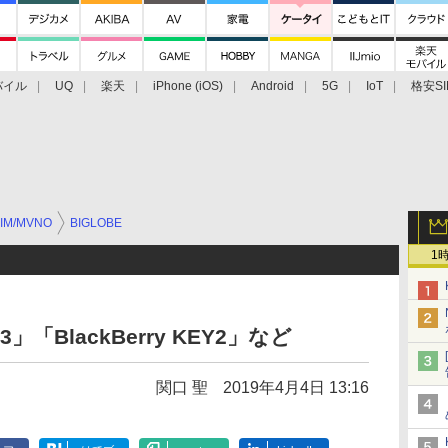
バイル
UQ
楽天
iPhone (iOS)
Android
5G
IoT
格安SI
アクセサリー
業界動向
法人向け
最新技術/その他
IM/MVNO
BIGLOBE
1
e 3」「BlackBerry KEY2」など
関口 聖
2019年4月4日 13:16