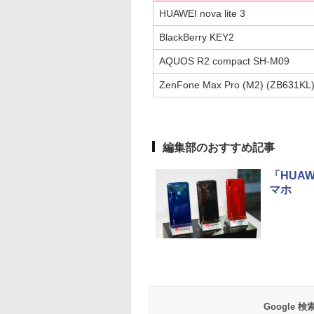
HUAWEI nova lite 3
BlackBerry KEY2
AQUOS R2 compact SH-M09
ZenFone Max Pro (M2) (ZB631KL
編集部のおすすめ記事
「HUAW
マホ
Google