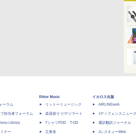
Rittor Music
イカロス出版
dフォーラム
リットーミュージック
AIRLINEweb
ップ担当者フォーラム
楽器探そう!デジマート
Jディフェンスニュー
ness Library
TシャツPOD T-OD
通訳翻訳ジャーナル
セミナー
立東舎
JレスキューWeb