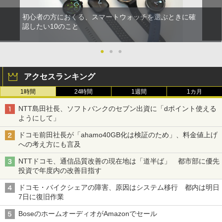
初心者の方におくる、スマートウォッチを選ぶときに確
認したい10のこと
●
●
●
アクセスランキング
1時間
24時間
1週間
1カ月
NTT島田社長、ソフトバンクのセブン出資に「dポイント使える
ようにして」
ドコモ前田社長が「ahamo40GB化は検証のため」、料金値上げ
への考え方にも言及
NTTドコモ、通信品質改善の現在地は「道半ば」 都市部に優先
投資で年度内の改善目指す
ドコモ・バイクシェアの障害、原因はシステム移行 都内は明日
7日に復旧作業
BoseのホームオーディオがAmazonでセール