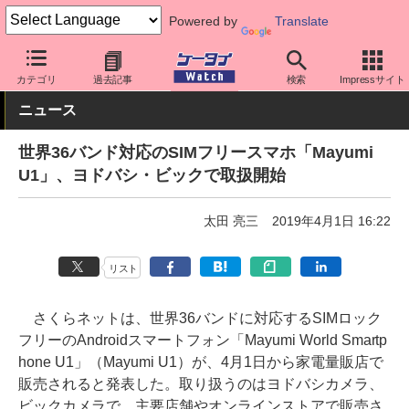
Powered by
Translate
ケータイ Watch
格安スマホ/格安SIM
格安スマホ/SIMフリースマ
カテゴリ
過去記事
検索
Impressサイト
ニュース
世界36バンド対応のSIMフリースマホ「Mayumi
U1」、ヨドバシ・ビックで取扱開始
太田 亮三
2019年4月1日 16:22
リスト
さくらネットは、世界36バンドに対応するSIMロック
フリーのAndroidスマートフォン「Mayumi World Smartp
hone U1」（Mayumi U1）が、4月1日から家電量販店で
販売されると発表した。取り扱うのはヨドバシカメラ、
ビックカメラで、主要店舗やオンラインストアで販売さ