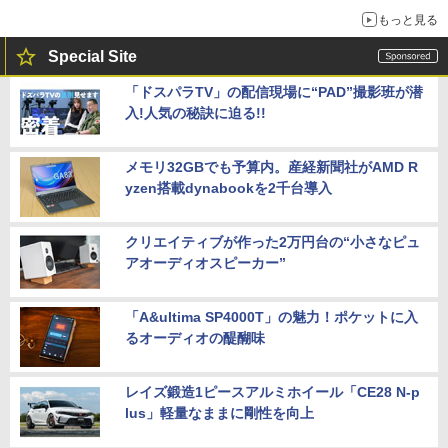
もっと見る
Special Site
「ドスパラTV」の配信現場に“PAD”撮影班が潜
入!人気の秘訣に迫る!!
メモリ32GBでも予算内。産経新聞社がAMD R
yzen搭載dynabookを2千台導入
クリエイティブが作った2万円台の“小さなピュ
アオーディオスピーカー”
「A&ultima SP4000T」の魅力！ポケットに入
るオーディオの醍醐味
レイズ鍛造1ピースアルミホイール「CE28 N-p
lus」軽量なままに剛性を向上