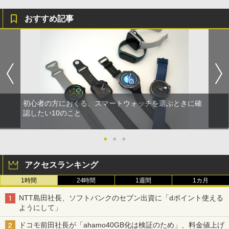
おすすめ記事
初心者の方におくる、スマートウォッチを選ぶときに確
認したい10のこと
●
●
●
アクセスランキング
1時間
24時間
1週間
1カ月
NTT島田社長、ソフトバンクのセブン出資に「dポイント使える
ようにして」
ドコモ前田社長が「ahamo40GB化は検証のため」、料金値上げ