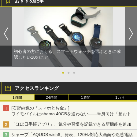
おすすめ記事
初心者の方におくる、スマートウォッチを選ぶときに確
認したい10のこと
●
●
●
アクセスランキング
1時間
24時間
1週間
1カ月
[石野純也の「スマホとお金」]
ワイモバイルはahamo 40GBを追わない――単身向け「超おトク
割」の安さと1年限定の注意点
「ほぼ日手帳アプリ」、気分や習慣を記録できる新機能を追加
シャープ「AQUOS wish6」発表、120Hz対応大画面や迷惑電話