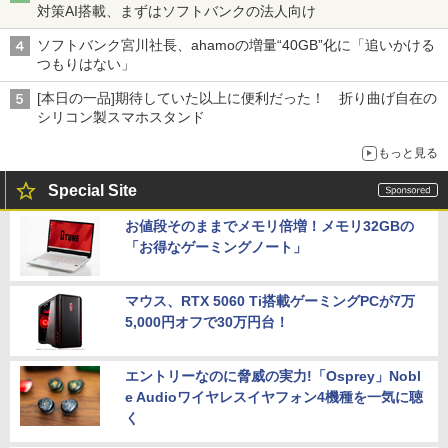
対策AI搭載、まずはソフトバンクの法人向け
ソフトバンク宮川社長、ahamoの増量“40GB”化に「追いかける
つもりはない」
[本日の一品]期待していた以上に便利だった！ 折り曲げ自在の
シリコン製スマホスタンド
もっと見る
Special Site
お値段そのままでメモリ倍増！メモリ32GBの
「お得なゲーミングノート」
マウス、RTX 5060 Ti搭載ゲーミングPCが7万
5,000円オフで30万円台！
エントリーなのに脅威の実力!「Osprey」Nobl
e Audioワイヤレスイヤフォン4機種を一気に聴
く