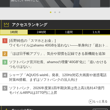
●
●
●
アクセスランキング
1時間
24時間
1週間
1カ月
[石野純也の「スマホとお金」]
ワイモバイルはahamo 40GBを追わない――単身向け「超おトク
割」の安さと1年限定の注意点
「ほぼ日手帳アプリ」、気分や習慣を記録できる新機能を追加
ソフトバンク宮川社長、ahamoの増量“40GB”化に「追いかける
つもりはない」
シャープ「AQUOS wish6」発表、120Hz対応大画面や迷惑電話
対策AI搭載、まずはソフトバンクの法人向け
ソフトバンク、2026年度第1四半期決算は売上高1兆8147億円
モバイルARPUは3770円に上昇
もっと見る