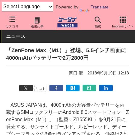
Powered by
Translate
ケータイ Watch
格安スマホ/格安SIM
格安スマホ/SIMフリースマ
カテゴリ
過去記事
検索
Impressサイト
ニュース
「ZenFone Max（M1）」登場、5.5インチ画面に
4000mAhバッテリーで2万2800円
関口 聖
2018年9月19日 12:18
リスト
ASUS JAPANは、4000mAhの大容量バッテリーを内
蔵するSIMロックフリーのAndroid 8.0スマートフォン「Z
enFone Max（M1）」（型番：ZB555KL）を9月21日に
発売する。サンライトゴールド、ルビーレッド、ディー
プシーブラックの3色がラインアップされる。価格は2万