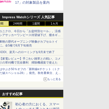
17」の対象製品を案内
Impress Watchシリーズ 人気記事
時間
24時間
1週間
1カ月
ユニクロ、今日から「お盆特別セール」。涼感
シアサッカーワンピース待望値下げ、撥水ギア
ショーツは1990円に
東映の歴代オープニング映像がカプセルトイ
に。全5種で8月下旬発売
KDDI、楽天へのローミングを9月末で終了
【家電レビュー】手ごわい雑草との戦い、コメ
リの草刈機で完全勝利 掃除機感覚で使えた
はやぶさ50％オフの「新幹線eチケット（トク
だ値スペシャル28）」発売。秋冬乗車分、えき
ねっと限定
もっと見る
おすすめ記事
初心者の方におくる、スマー