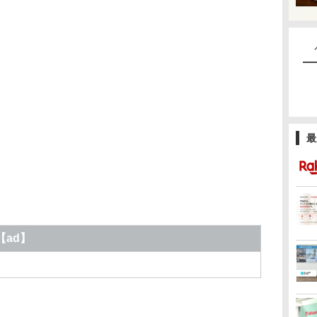
最
【ad】