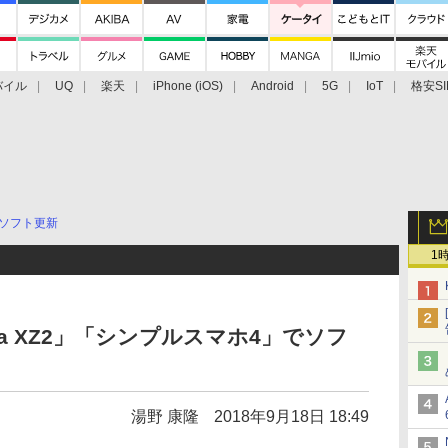
バイル
UQ
楽天
iPhone (iOS)
Android
5G
IoT
格安SI
アクセサリー
業界動向
法人向け
最新技術/その他
ソフト更新
1
ia XZ2」「シンプルスマホ4」でソフ
湯野 康隆
2018年9月18日 18:49