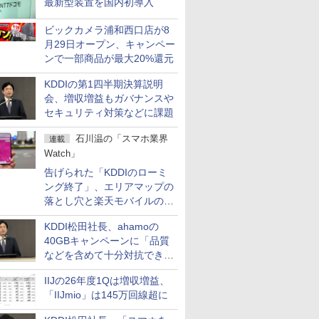
最新型装置を国内初導入
ビックカメラ浦和西口店が8
月29日オープン、キャンペー
ンで一部商品が最大20%還元
KDDIの第1四半期決算説明
会、増収増益もガバナンスや
セキュリティ対策などに課題
石川温の「スマホ業界
連載
Watch」
告げられた「KDDIのローミ
ング終了」、エリアマップの
落とし穴と楽天モバイルの課
題
KDDI松田社長、ahamoの
40GBキャンペーンに「品質
などを含めて十分対抗でき
る」
IIJの26年度1Qは増収増益、
「IIJmio」は145万回線超に