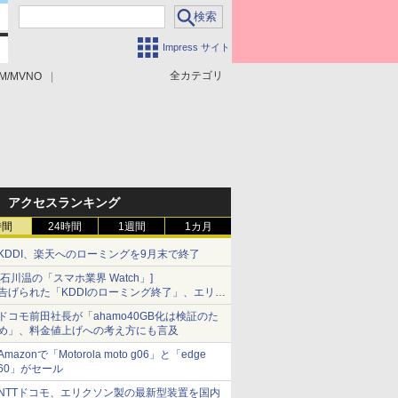
Impress サイト
全カテゴリ
M/MVNO
アクセスランキング
時間
24時間
1週間
1カ月
KDDI、楽天へのローミングを9月末で終了
[石川温の「スマホ業界 Watch」]
告げられた「KDDIのローミング終了」、エリア
マップの落とし穴と楽天モバイルの課題
ドコモ前田社長が「ahamo40GB化は検証のた
め」、料金値上げへの考え方にも言及
Amazonで「Motorola moto g06」と「edge
60」がセール
NTTドコモ、エリクソン製の最新型装置を国内