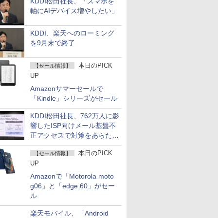
KDDI松田社長、「スマホを
軸にAIデバイス増やしたい」
KDDI、楽天へのローミング
を9月末で終了
本日のPICK
【セール情報】
UP
Amazonサマーセールで
「Kindle」シリーズがセール
KDDI松田社長、762万人に影
響したISP向けメール基盤不
正アクセスで対策をあらため
て説明
本日のPICK
【セール情報】
UP
Amazonで「Motorola moto
g06」と「edge 60」がセー
ル
楽天モバイル、「Android