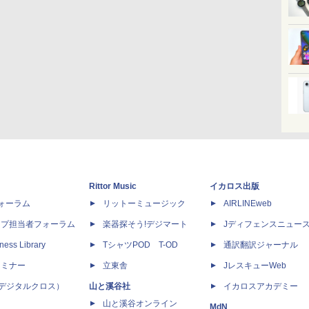
Rittor Music
イカロス出版
dフォーラム
リットーミュージック
AIRLINEweb
ップ担当者フォーラム
楽器探そう!デジマート
Jディフェンスニュー
ness Library
TシャツPOD T-OD
通訳翻訳ジャーナル
セミナー
立東舎
JレスキューWeb
 X（デジタルクロス）
山と溪谷社
イカロスアカデミー
山と溪谷オンライン
MdN