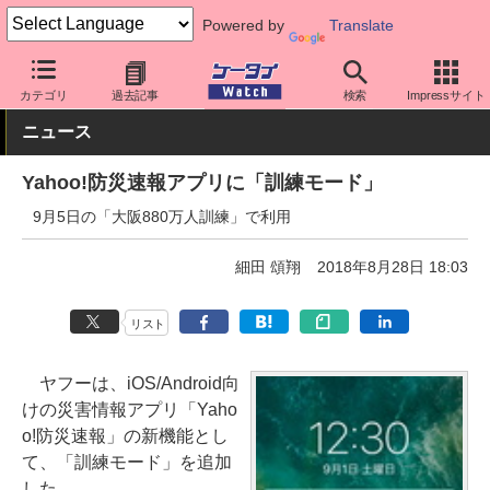
Powered by
Translate
ケータイ Watch
アプリ・サービス
災害・防災
カテゴリ
過去記事
検索
Impressサイト
ニュース
Yahoo!防災速報アプリに「訓練モード」
9月5日の「大阪880万人訓練」で利用
細田 頌翔
2018年8月28日 18:03
リスト
ヤフーは、iOS/Android向
けの災害情報アプリ「Yaho
o!防災速報」の新機能とし
て、「訓練モード」を追加
した。