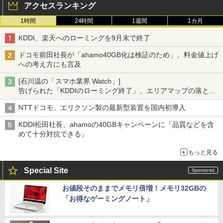
アクセスランキング
1時間
24時間
1週間
1カ月
KDDI、楽天へのローミングを9月末で終了
ドコモ前田社長が「ahamo40GB化は検証のため」、料金値上げ
への考え方にも言及
[石川温の「スマホ業界 Watch」]
告げられた「KDDIのローミング終了」、エリアマップの落とし
穴と楽天モバイルの課題
NTTドコモ、エリクソン製の最新型装置を国内初導入
KDDI松田社長、ahamoの40GBキャンペーンに「品質などを含
めて十分対抗できる」
もっと見る
Special Site
お値段そのままでメモリ倍増！メモリ32GBの
「お得なゲーミングノート」