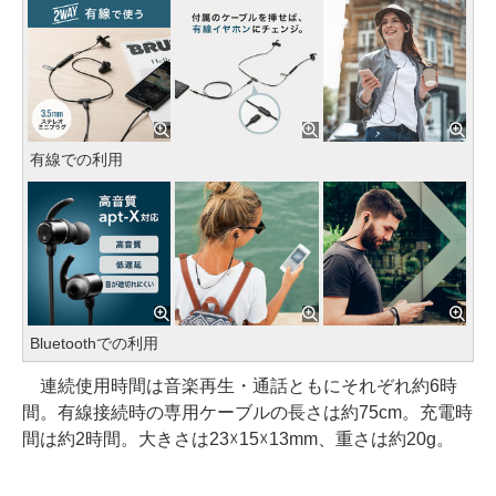
有線での利用
Bluetoothでの利用
連続使用時間は音楽再生・通話ともにそれぞれ約6時
間。有線接続時の専用ケーブルの長さは約75cm。充電時
間は約2時間。大きさは23☓15☓13mm、重さは約20g。