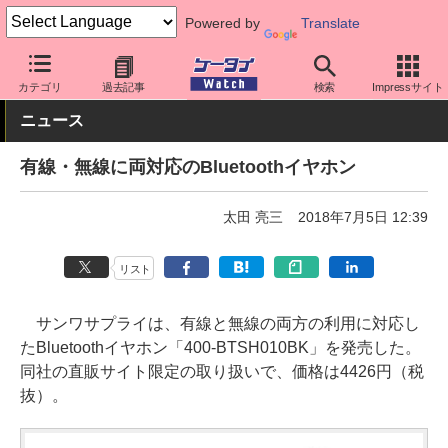
Powered by
Translate
ケータイ Watch
周辺機器/アクセサリー
オーディオ
カテゴリ
過去記事
検索
Impressサイト
ニュース
有線・無線に両対応のBluetoothイヤホン
太田 亮三
2018年7月5日 12:39
リスト
サンワサプライは、有線と無線の両方の利用に対応し
たBluetoothイヤホン「400-BTSH010BK」を発売した。
同社の直販サイト限定の取り扱いで、価格は4426円（税
抜）。