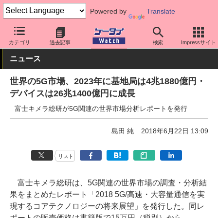
Powered by
Translate
ケータイ Watch
業界動向
調査
カテゴリ
過去記事
検索
Impressサイト
ニュース
世界の5G市場、2023年に基地局は4兆1880億円・
デバイスは26兆1400億円に成長
富士キメラ総研が5G関連の世界市場分析レポートを発行
島田 純
2018年6月22日 13:09
リスト
富士キメラ総研は、5G関連の世界市場の調査・分析結
果をまとめたレポート「2018 5G/高速・大容量通信を実
現するコアテクノロジーの将来展望」を発行した。同レ
ポートの販売価格は書籍版で15万円（税別）から。