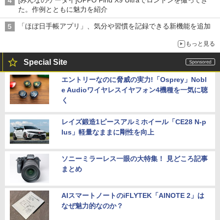
た。作例とともに魅力を紹介
「ほぼ日手帳アプリ」、気分や習慣を記録できる新機能を追加
もっと見る
Special Site
エントリーなのに脅威の実力!「Osprey」Nobl
e Audioワイヤレスイヤフォン4機種を一気に聴
く
レイズ鍛造1ピースアルミホイール「CE28 N-p
lus」軽量なままに剛性を向上
ソニーミラーレス一眼の大特集！ 見どころ記事
まとめ
AIスマートノートのiFLYTEK「AINOTE 2」は
なぜ魅力的なのか？