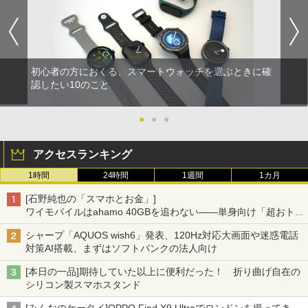
初心者の方におくる、スマートウォッチを選ぶときに確
認したい10のこと
●
●
●
アクセスランキング
1時間
24時間
1週間
1カ月
[石野純也の「スマホとお金」]
ワイモバイルはahamo 40GBを追わない――単身向け「超おトク
割」の安さと1年限定の注意点
シャープ「AQUOS wish6」発表、120Hz対応大画面や迷惑電話
対策AI搭載、まずはソフトバンクの法人向け
[本日の一品]期待していた以上に便利だった！ 折り曲げ自在の
シリコン製スマホスタンド
[みんなのケータイ]OPPO Find X9 Ultraでロンドンを撮ってき