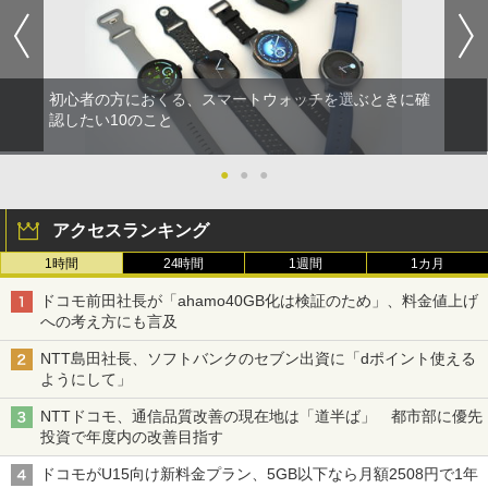
初心者の方におくる、スマートウォッチを選ぶときに確
認したい10のこと
●
●
●
アクセスランキング
1時間
24時間
1週間
1カ月
ドコモ前田社長が「ahamo40GB化は検証のため」、料金値上げ
への考え方にも言及
NTT島田社長、ソフトバンクのセブン出資に「dポイント使える
ようにして」
NTTドコモ、通信品質改善の現在地は「道半ば」 都市部に優先
投資で年度内の改善目指す
ドコモがU15向け新料金プラン、5GB以下なら月額2508円で1年