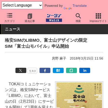
Powered by
Translate
ケータイ Watch
格安スマホ/格安SIM
格安SIM/MVNO
その他
カテゴリ
過去記事
検索
Impressサイト
ニュース
格安SIMのLIBMO、富士山デザインの限定
SIM「富士山モバイル」申込開始
房野 麻子
2018年3月15日 11:56
リスト
TOKAIコミュニケーショ
ンズは、格安SIMサービス
「LIBMO」において、富士
山の日（2月23日）にサービ
スを開始して1周年を迎えた