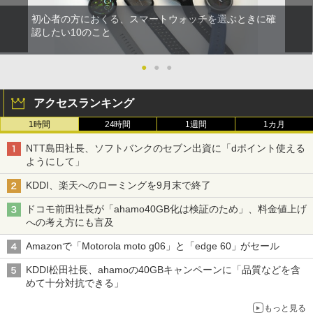
初心者の方におくる、スマートウォッチを選ぶときに確
認したい10のこと
●
●
●
アクセスランキング
1時間
24時間
1週間
1カ月
NTT島田社長、ソフトバンクのセブン出資に「dポイント使える
ようにして」
KDDI、楽天へのローミングを9月末で終了
ドコモ前田社長が「ahamo40GB化は検証のため」、料金値上げ
への考え方にも言及
Amazonで「Motorola moto g06」と「edge 60」がセール
KDDI松田社長、ahamoの40GBキャンペーンに「品質などを含
めて十分対抗できる」
もっと見る