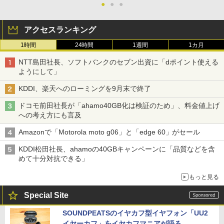
●
●
●
アクセスランキング
1時間
24時間
1週間
1カ月
NTT島田社長、ソフトバンクのセブン出資に「dポイント使える
ようにして」
KDDI、楽天へのローミングを9月末で終了
ドコモ前田社長が「ahamo40GB化は検証のため」、料金値上げ
への考え方にも言及
Amazonで「Motorola moto g06」と「edge 60」がセール
KDDI松田社長、ahamoの40GBキャンペーンに「品質などを含
めて十分対抗できる」
もっと見る
Special Site
SOUNDPEATSのイヤカフ型イヤフォン「UU2
イヤーカフ」をイヤカフマニアが語る