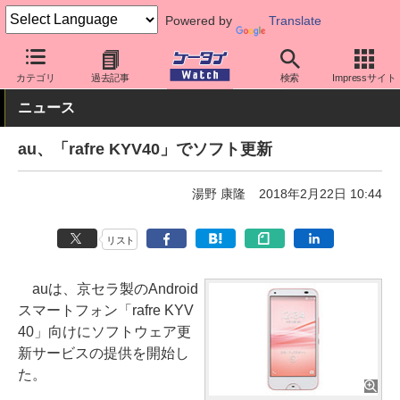
Powered by
Translate
ケータイ Watch
キャリア
au
ソフト更新
カテゴリ
過去記事
検索
Impressサイト
ニュース
au、「rafre KYV40」でソフト更新
湯野 康隆
2018年2月22日 10:44
リスト
auは、京セラ製のAndroid
スマートフォン「rafre KYV
40」向けにソフトウェア更
新サービスの提供を開始し
た。