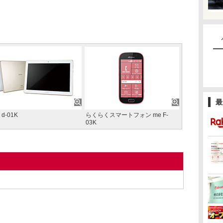
最
 d-01K
らくらくスマートフォン me F-
03K