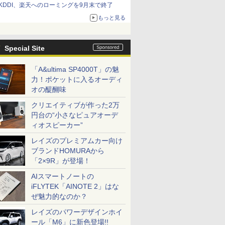
KDDI、楽天へのローミングを9月末で終了
もっと見る
Special Site
「A&ultima SP4000T」の魅
力！ポケットに入るオーディ
オの醍醐味
クリエイティブが作った2万
円台の“小さなピュアオーデ
ィオスピーカー”
レイズのプレミアムカー向け
ブランドHOMURAから
「2×9R」が登場！
AIスマートノートの
iFLYTEK「AINOTE 2」はな
ぜ魅力的なのか？
レイズのパワーデザインホイ
ール「M6」に新色登場!!