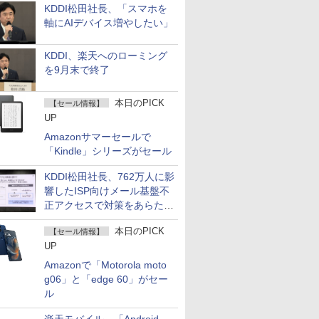
KDDI松田社長、「スマホを
軸にAIデバイス増やしたい」
KDDI、楽天へのローミング
を9月末で終了
本日のPICK
【セール情報】
UP
Amazonサマーセールで
「Kindle」シリーズがセール
KDDI松田社長、762万人に影
響したISP向けメール基盤不
正アクセスで対策をあらため
て説明
本日のPICK
【セール情報】
UP
Amazonで「Motorola moto
g06」と「edge 60」がセー
ル