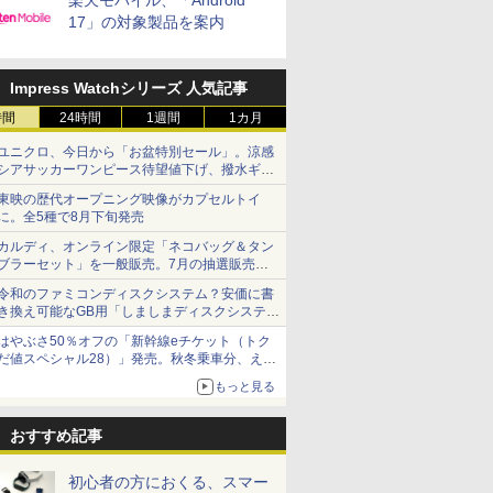
楽天モバイル、「Android
17」の対象製品を案内
Impress Watchシリーズ 人気記事
時間
24時間
1週間
1カ月
ユニクロ、今日から「お盆特別セール」。涼感
シアサッカーワンピース待望値下げ、撥水ギア
ショーツは1990円に
東映の歴代オープニング映像がカプセルトイ
に。全5種で8月下旬発売
カルディ、オンライン限定「ネコバッグ＆タン
ブラーセット」を一般販売。7月の抽選販売の
当選無効分
令和のファミコンディスクシステム？安価に書
き換え可能なGB用「しましまディスクシステ
ム」
はやぶさ50％オフの「新幹線eチケット（トク
だ値スペシャル28）」発売。秋冬乗車分、えき
ねっと限定
もっと見る
おすすめ記事
初心者の方におくる、スマー