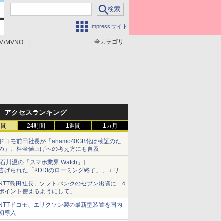
Impress サイト
全カテゴリ
M/MVNO
アクセスランキング
時間
24時間
1週間
1カ月
ドコモ前田社長が「ahamo40GB化は検証のた
め」、料金値上げへの考え方にも言及
[石川温の「スマホ業界 Watch」]
告げられた「KDDIのローミング終了」、エリア
マップの落とし穴と楽天モバイルの課題
NTT島田社長、ソフトバンクのセブン出資に「d
ポイント使えるようにして」
NTTドコモ、エリクソン製の最新型装置を国内
初導入