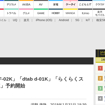
バイル
UQ
楽天
iPhone (iOS)
Android
5G
IoT
格安SI
アクセサリー
業界動向
法人向け
最新技術/その他
1
 F-02K」「dtab d-01K」「らくらくス
3K」予約開始
湯野 康隆
2018年1月31日 18:39