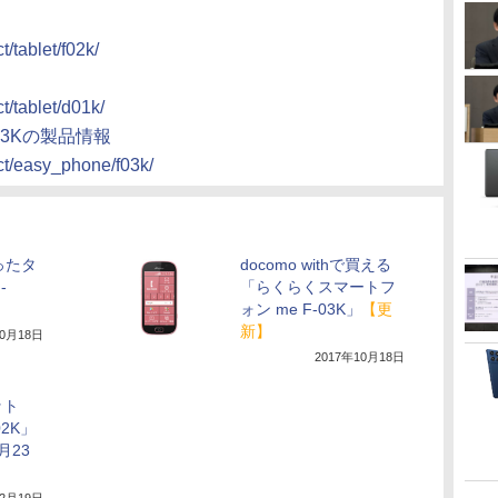
/tablet/f02k/
t/tablet/d01k/
03Kの製品情報
ct/easy_phone/f03k/
ったタ
docomo withで買える
-
「らくらくスマートフ
ォン me F-03K」
【更
新】
10月18日
2017年10月18日
ット
-02K」
2月23