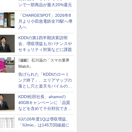
ンで一部商品が最大20%還元
「CHARGESPOT」2026年8
月より小田急電鉄全70駅へ導
入へ
KDDIの第1四半期決算説明
会、増収増益もガバナンスや
セキュリティ対策などに課題
石川温の「スマホ業界
連載
Watch」
告げられた「KDDIのローミ
ング終了」、エリアマップの
落とし穴と楽天モバイルの課
題
KDDI松田社長、ahamoの
40GBキャンペーンに「品質
などを含めて十分対抗でき
る」
IIJの26年度1Qは増収増益、
「IIJmio」は145万回線超に