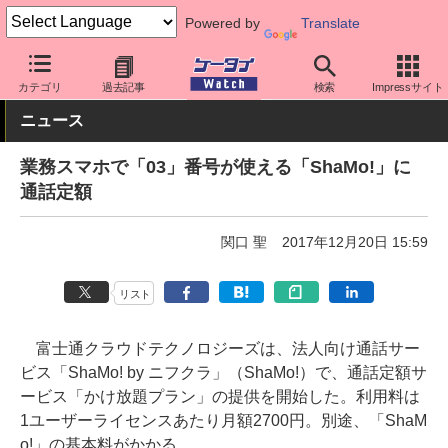
Powered by
Translate
ケータイ Watch
法人向け
サービス
カテゴリ
過去記事
検索
Impressサイト
ニュース
業務スマホで「03」番号が使える「ShaMo!」に
通話定額
関口 聖
2017年12月20日 15:59
リスト
富士通クラウドテクノロジーズは、法人向け通話サー
ビス「ShaMo! by ニフクラ」（ShaMo!）で、通話定額サ
ービス「かけ放題プラン」の提供を開始した。利用料は
1ユーザーライセンスあたり月額2700円。別途、「ShaM
o!」の基本料がかかる。