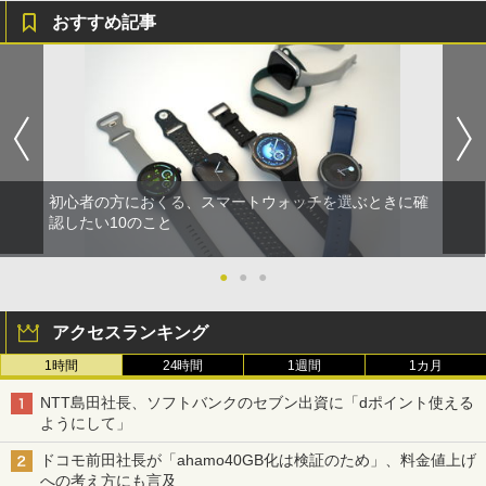
おすすめ記事
初心者の方におくる、スマートウォッチを選ぶときに確
認したい10のこと
●
●
●
アクセスランキング
1時間
24時間
1週間
1カ月
NTT島田社長、ソフトバンクのセブン出資に「dポイント使える
ようにして」
ドコモ前田社長が「ahamo40GB化は検証のため」、料金値上げ
への考え方にも言及