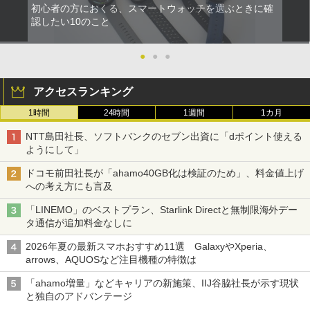
初心者の方におくる、スマートウォッチを選ぶときに確
認したい10のこと
●
●
●
アクセスランキング
1時間
24時間
1週間
1カ月
NTT島田社長、ソフトバンクのセブン出資に「dポイント使える
ようにして」
ドコモ前田社長が「ahamo40GB化は検証のため」、料金値上げ
への考え方にも言及
「LINEMO」のベストプラン、Starlink Directと無制限海外デー
タ通信が追加料金なしに
2026年夏の最新スマホおすすめ11選 GalaxyやXperia、
arrows、AQUOSなど注目機種の特徴は
「ahamo増量」などキャリアの新施策、IIJ谷脇社長が示す現状
と独自のアドバンテージ