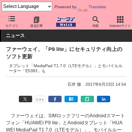
Powered by
Translate
ケータイ Watch
格安スマホ/格安SIM
格安スマホ/SIMフリースマ
カテゴリ
過去記事
検索
Impressサイト
ニュース
ファーウェイ、「P9 lite」にセキュリティ向上の
ソフト更新
タブレット「MediaPad T1 7.0（LTEモデル）」とモバイルル
ーター「E5383」も
石井 徹
2017年6月23日 14:54
リスト
ファーウェイは、SIMロックフリーのAndroidスマート
フォン「HUAWEI P9 lite」とAndroidタブレット「HUA
WEI MediaPad T1 7.0（LTEモデル）」、モバイルルー