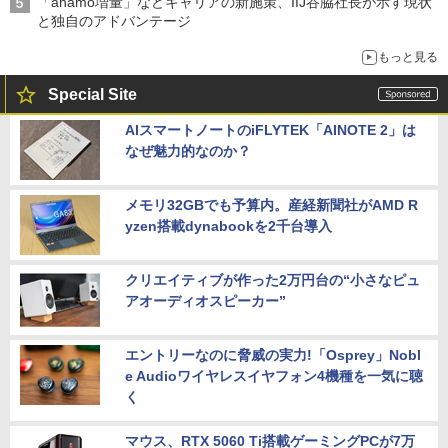
「ahamo増量」などキャリアの新施策、IIJ谷脇社長が示す現状
と独自のアドバンテージ
もっと見る
Special Site
AIスマートノートのiFLYTEK「AINOTE 2」は
なぜ魅力的なのか？
メモリ32GBでも予算内。産経新聞社がAMD R
yzen搭載dynabookを2千台導入
クリエイティブが作った2万円台の“小さなピュ
アオーディオスピーカー”
エントリーなのに脅威の実力!「Osprey」Nobl
e Audioワイヤレスイヤフォン4機種を一気に聴
く
マウス、RTX 5060 Ti搭載ゲーミングPCが7万