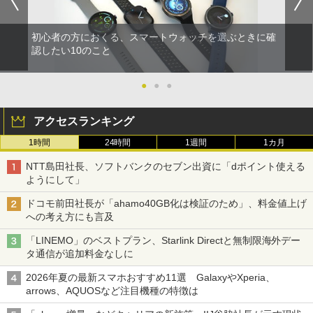
初心者の方におくる、スマートウォッチを選ぶときに確
認したい10のこと
●
●
●
アクセスランキング
1時間
24時間
1週間
1カ月
NTT島田社長、ソフトバンクのセブン出資に「dポイント使える
ようにして」
ドコモ前田社長が「ahamo40GB化は検証のため」、料金値上げ
への考え方にも言及
「LINEMO」のベストプラン、Starlink Directと無制限海外デー
タ通信が追加料金なしに
2026年夏の最新スマホおすすめ11選 GalaxyやXperia、
arrows、AQUOSなど注目機種の特徴は