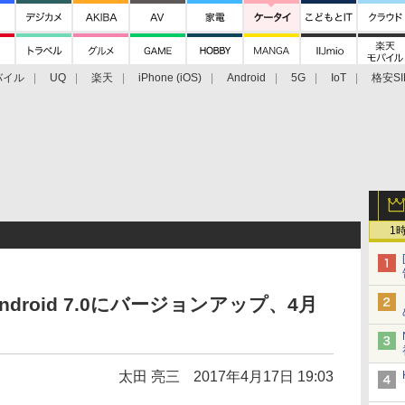
バイル
UQ
楽天
iPhone (iOS)
Android
5G
IoT
格安SI
アクセサリー
業界動向
法人向け
最新技術/その他
1
がAndroid 7.0にバージョンアップ、4月
太田 亮三
2017年4月17日 19:03