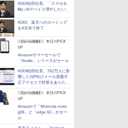
KDDI松田社長、「スマホを
軸にAIデバイス増やしたい」
KDDI、楽天へのローミング
を9月末で終了
本日のPICK
【セール情報】
UP
Amazonサマーセールで
「Kindle」シリーズがセール
KDDI松田社長、762万人に影
響したISP向けメール基盤不
正アクセスで対策をあらため
て説明
本日のPICK
【セール情報】
UP
Amazonで「Motorola moto
g06」と「edge 60」がセー
ル