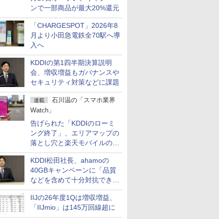
ンで一部商品が最大20%還元
「CHARGESPOT」2026年8
月より小田急電鉄全70駅へ導
入へ
KDDIの第1四半期決算説明
会、増収増益もガバナンスや
セキュリティ対策などに課題
石川温の「スマホ業界
連載
Watch」
告げられた「KDDIのローミ
ング終了」、エリアマップの
落とし穴と楽天モバイルの課
題
KDDI松田社長、ahamoの
40GBキャンペーンに「品質
などを含めて十分対抗でき
る」
IIJの26年度1Qは増収増益、
「IIJmio」は145万回線超に