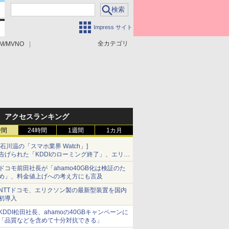
Impress サイト
全カテゴリ
M/MVNO
アクセスランキング
時間
24時間
1週間
1カ月
[石川温の「スマホ業界 Watch」]
告げられた「KDDIのローミング終了」、エリア
マップの落とし穴と楽天モバイルの課題
ドコモ前田社長が「ahamo40GB化は検証のた
め」、料金値上げへの考え方にも言及
NTTドコモ、エリクソン製の最新型装置を国内
初導入
KDDI松田社長、ahamoの40GBキャンペーンに
「品質などを含めて十分対抗できる」