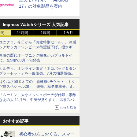
楽天モバイル、「Android
17」の対象製品を案内
Impress Watchシリーズ 人気記事
時間
24時間
1週間
1カ月
ユニクロ、今日から「お盆特別セール」。涼感
シアサッカーワンピース待望値下げ、撥水ギア
ショーツは1990円に
東映の歴代オープニング映像がカプセルトイ
に。全5種で8月下旬発売
カルディ、オンライン限定「ネコバッグ＆タン
ブラーセット」を一般販売。7月の抽選販売の
当選無効分
はやぶさ50％オフの「新幹線eチケット（トク
だ値スペシャル28）」発売。秋冬乗車分、えき
ねっと限定
「ムーミン」大小メッシュポーチが付録、素敵
なあの人 11月号。中身が見やすく、温泉スパに
も使える
もっと見る
おすすめ記事
初心者の方におくる、スマー