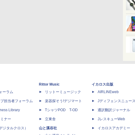
Rittor Music
イカロス出版
dフォーラム
リットーミュージック
AIRLINEweb
ップ担当者フォーラム
楽器探そう!デジマート
Jディフェンスニュー
ness Library
TシャツPOD T-OD
通訳翻訳ジャーナル
セミナー
立東舎
JレスキューWeb
 X（デジタルクロス）
山と溪谷社
イカロスアカデミー