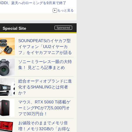
KDDI、楽天へのローミングを9月末で終了
もっと見る
Special Site
SOUNDPEATSのイヤカフ型
イヤフォン「UU2イヤーカ
フ」をイヤカフマニアが語る
ソニーミラーレス一眼の大特
集！ 見どころ記事まとめ
総合オーディオブランドに進
化するSHANLINGとは何者
か？
マウス、RTX 5060 Ti搭載ゲ
ーミングPCが7万5,000円オ
フで30万円台！
お値段そのままでメモリ倍
増！メモリ32GBの「お得な