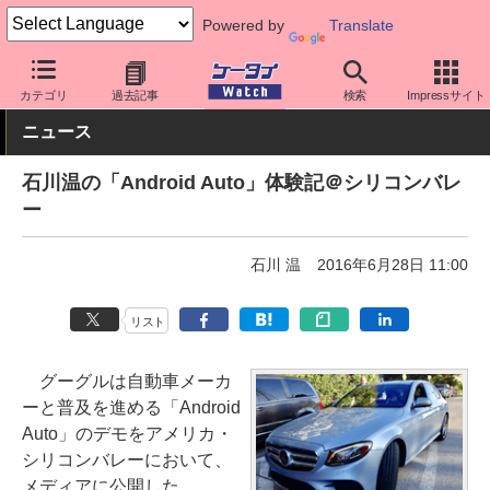
Powered by
Translate
ケータイ Watch
OS
Android
その他
カテゴリ
過去記事
検索
Impressサイト
ニュース
石川温の「Android Auto」体験記＠シリコンバレ
ー
石川 温
2016年6月28日 11:00
リスト
グーグルは自動車メーカ
ーと普及を進める「Android
Auto」のデモをアメリカ・
シリコンバレーにおいて、
メディアに公開した。