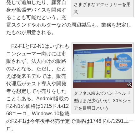
発して追加したり、顧客自
さまざまなアクセサリーを用
身が拡張デバイスを開発す
意
ることも可能だという。充
電スタンドやホルダーなどの周辺製品も、業務を想定し
たものが用意される。
FZ-F1とFZ-N1はいずれも
コンシューマー向けには市
販されず、法人向けの販路
のみとなる。ただし、たと
えば従来モデルでは、販売
代理店がテスト導入や開発
者を想定して小売りをした
タフネス端末でハンドヘルド
こともある。Android搭載の
型はまだ少ないが、30％シェ
FZ-N1の価格は1715ドル/12
アを目明日という
68ユーロ、Windows 10搭載
のFZ-F1は今年後半発売予定で価格は1746ドル/1291ユー
ロ。