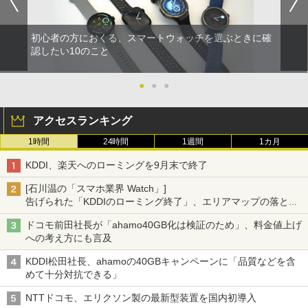
初心者の方におくる、スマートウォッチを選ぶときに確
認したい10のこと
●
●
●
アクセスランキング
1時間
24時間
1週間
1カ月
KDDI、楽天へのローミングを9月末で終了
[石川温の「スマホ業界 Watch」]
告げられた「KDDIのローミング終了」、エリアマップの落とし
穴と楽天モバイルの課題
ドコモ前田社長が「ahamo40GB化は検証のため」、料金値上げ
への考え方にも言及
KDDI松田社長、ahamoの40GBキャンペーンに「品質などを含
めて十分対抗できる」
NTTドコモ、エリクソン製の最新型装置を国内初導入