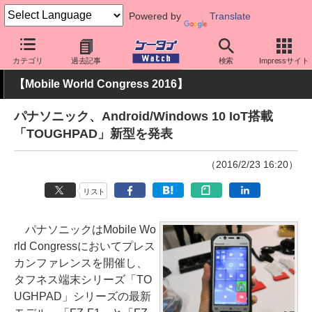
Powered by
Translate
ケータイ Watch
イベント
Mobile World Congress
2016
カテゴリ
過去記事
検索
Impressサイト
【Mobile World Congress 2016】
パナソニック、Android/Windows 10 IoT搭載
「TOUGHPAD」新型を発表
（2016/2/23 16:20）
リスト
パナソニックはMobile Wo
rld Congressにおいてプレス
カンファレンスを開催し、
タフネス端末シリーズ「TO
UGHPAD」シリーズの最新