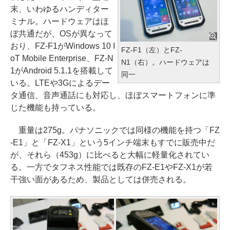
末、いわゆるハンディター
ミナル。ハードウェアはほ
ぼ共通だが、OSが異なって
おり、FZ-F1がWindows 10 I
FZ-F1（左）とFZ-
oT Mobile Enterprise、FZ-N
N1（右）。ハードウェアは
1がAndroid 5.1.1を搭載して
同一
いる。LTEや3Gによるデー
タ通信、音声通話にも対応し、ほぼスマートフォンに準
じた機能も持っている。
重量は275g。パナソニックでは同様の機能を持つ「FZ
-E1」と「FZ-X1」という5インチ端末もすでに販売中だ
が、それら（453g）に比べると大幅に軽量化されてい
る。一方でタフネス性能では既存のFZ-E1やFZ-X1が若
干強い面があるため、製品としては併売される。