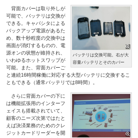
背面カバーは取り外しが
可能で、バッテリは交換が
できる。キャパシタによる
バックアップ電源があるた
め、数十秒程度の交換中は
画面が消灯するものの、電
源オンの状態が維持され、
バッテリは交換可能。右が大
いわゆるホットスワップが
容量バッテリとそのカバー
可能。また、背面カバーご
と連続16時間稼働に対応する大型バッテリに交換するこ
ともできる（通常バッテリでは8時間）。
さらに背面カバーの下に
は機能拡張用のインターフ
ェイスも搭載されていて、
顧客のニーズ次第ではたと
えば決済業務のためのクレ
ジットカードリーダーを開