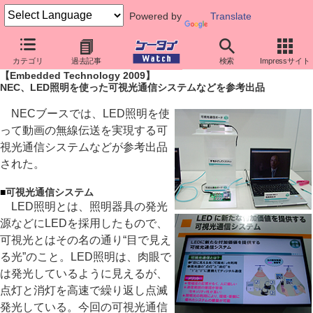
Powered by
Translate
ケータイ Watch
イベント
Embedded Technology
2009
カテゴリ
過去記事
検索
Impressサイト
【Embedded Technology 2009】
NEC、LED照明を使った可視光通信システムなどを参考出品
NECブースでは、LED照明を使
って動画の無線伝送を実現する可
視光通信システムなどが参考出品
された。
■
可視光通信システム
LED照明とは、照明器具の発光
源などにLEDを採用したもので、
可視光とはその名の通り“目で見え
る光”のこと。LED照明は、肉眼で
は発光しているように見えるが、
点灯と消灯を高速で繰り返し点滅
発光している。今回の可視光通信