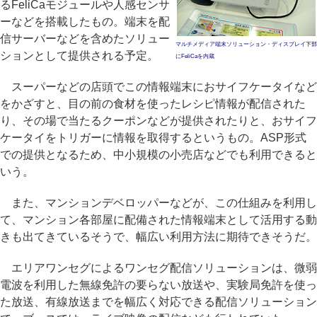
るFeliCaモジュールや人感センサ
ーなどを搭載したもの。端末を配
信サーバーなどを含めたソリュー
マルチメディア端末ソリューション・ディスプレイ下部
ションとして提供される予定。
にFeliCaを内蔵
スーパーなどの店頭でこの情報端末におサイフケータイなど
をかざすと、目の前の食材を使ったレシピ情報が配信された
り、その場で当たるクーポンなどが提供されたりと、おサイフ
ケータイをトリガーに情報を取得するというもの。ASP形式
での提供となるため、中小規模の小売店などでも利用できると
いう。
また、マンションデベロッパーなどが、この仕組みを利用し
て、マンション各部屋に配備された情報端末として活用する動
きも出てきているそうで、幅広い利用方法に期待できそうだ。
エリアワンセグによるワンセグ配信ソリューションは、微弱
電波を利用した無線免許の要らない放送や、実験局免許を使っ
た放送、有線放送までを幅広く対応できる配信ソリューション