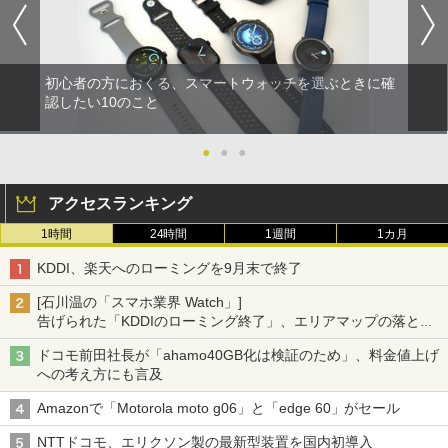
初心者の方におくる、スマートウォッチを選ぶときに確
認したい10のこと
●
●
●
アクセスランキング
1時間
24時間
1週間
1カ月
KDDI、楽天へのローミングを9月末で終了
[石川温の「スマホ業界 Watch」]
告げられた「KDDIのローミング終了」、エリアマップの落とし
穴と楽天モバイルの課題
ドコモ前田社長が「ahamo40GB化は検証のため」、料金値上げ
への考え方にも言及
Amazonで「Motorola moto g06」と「edge 60」がセール
NTTドコモ、エリクソン製の最新型装置を国内初導入