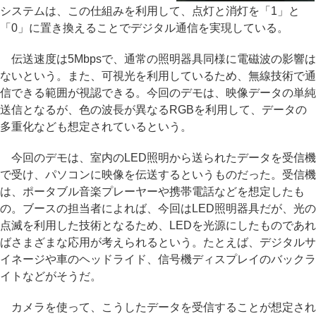
システムは、この仕組みを利用して、点灯と消灯を「1」と
「0」に置き換えることでデジタル通信を実現している。
伝送速度は5Mbpsで、通常の照明器具同様に電磁波の影響は
ないという。また、可視光を利用しているため、無線技術で通
信できる範囲が視認できる。今回のデモは、映像データの単純
送信となるが、色の波長が異なるRGBを利用して、データの
多重化なども想定されているという。
今回のデモは、室内のLED照明から送られたデータを受信機
で受け、パソコンに映像を伝送するというものだった。受信機
は、ポータブル音楽プレーヤーや携帯電話などを想定したも
の。ブースの担当者によれば、今回はLED照明器具だが、光の
点滅を利用した技術となるため、LEDを光源にしたものであれ
ばさまざまな応用が考えられるという。たとえば、デジタルサ
イネージや車のヘッドライド、信号機ディスプレイのバックラ
イトなどがそうだ。
カメラを使って、こうしたデータを受信することが想定され