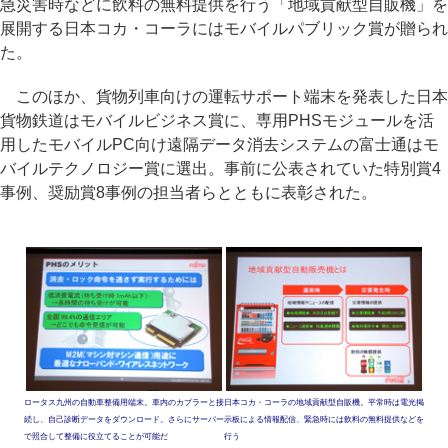
急災害時などに飲料の無料提供を行う「地域貢献型自販機」を
展開する日本コカ・コーラにはモバイルパブリック賞が贈られ
た。
このほか、貨物列車向けの運転サポート端末を発表した日本
貨物鉄道はモバイルビジネス賞に、専用PHSモジュールを活
用したモバイルPC向け遠隔データ消去システムの富士通はモ
バイルテクノロジー賞に選出。事前に公表されていた特別賞4
事例、奨励賞8事例の担当者らとともに表彰された。
ロータス九州の自動車整備用端末。車内のカプラーと接
日本コカ・コーラの地域貢献型自販機。平常時は電光掲
続し、自己診断データをダウンロード。さらにサーバー
示板による情報配信、緊急時には飲料の無料提供などを
で照合して整備に役立てることが可能だ
行う