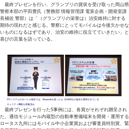
最終プレゼンを行い、グランプリの賞状を受け取った岡山県
警察本部の平田豊氏（警務部 情報管理課 電算企画・開発室課
長補佐 警部）は「（グランプリの栄誉は）治安維持に対する
期待の現れだと感じる。警察にとってモバイルは今後欠かせな
いものになるはずであり、治安の維持に役立てていきたい」と
喜びの言葉を語っている。
PITシステムのモバイル端末では、Bluetoothを使ったセ
約2400台の端末が運用されている
キュリティ機能も搭載済み
最終プレゼンを行った5事例には、各賞がそれぞれ贈呈され
た。通信モジュール内蔵型の自動車整備端末を開発・運用する
ロータス九州にはモバイル中小企業賞および審査員特別賞、緊