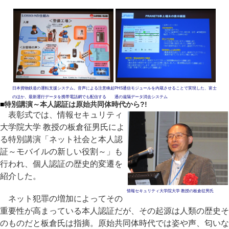
日本貨物鉄道の運転支援システム。音声による注意喚起
PHS通信モジュールを内蔵させることで実現した、富士
のほか、最新運行データを携帯電話網でも配信する
通の遠隔データ消去システム
■
特別講演～本人認証は原始共同体時代から?!
表彰式では、情報セキュリティ
大学院大学 教授の板倉征男氏によ
る特別講演「ネット社会と本人認
証～モバイルの新しい役割～」も
行われ、個人認証の歴史的変遷を
紹介した。
情報セキュリティ大学院大学 教授の板倉征男氏
ネット犯罪の増加によってその
重要性が高まっている本人認証だが、その起源は人類の歴史そ
のものだと板倉氏は指摘。原始共同体時代では姿や声、匂いな