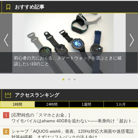
おすすめ記事
初心者の方におくる、スマートウォッチを選ぶときに確
認したい10のこと
●
●
●
アクセスランキング
1時間
24時間
1週間
1カ月
[石野純也の「スマホとお金」]
ワイモバイルはahamo 40GBを追わない――単身向け「超おトク
割」の安さと1年限定の注意点
シャープ「AQUOS wish6」発表、120Hz対応大画面や迷惑電話
対策AI搭載、まずはソフトバンクの法人向け