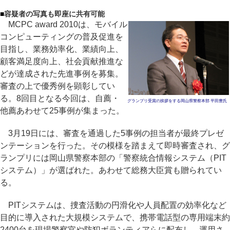
■
容疑者の写真も即座に共有可能
MCPC award 2010は、モバイル
コンピューティングの普及促進を
目指し、業務効率化、業績向上、
顧客満足度向上、社会貢献推進な
どが達成された先進事例を募集。
審査の上で優秀例を顕彰してい
る。8回目となる今回は、自薦・
グランプリ受賞の挨拶をする岡山県警察本部 平田豊氏
他薦あわせて25事例が集まった。
3月19日には、審査を通過した5事例の担当者が最終プレゼ
ンテーションを行った。その模様を踏まえて即時審査され、グ
ランプリには岡山県警察本部の「警察統合情報システム（PIT
システム）」が選ばれた。あわせて総務大臣賞も贈られてい
る。
PITシステムは、捜査活動の円滑化や人員配置の効率化など
目的に導入された大規模システムで、携帯電話型の専用端末約
2400台を現場警察官や防犯ボランティアらに配布し、運用さ