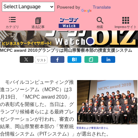
Powered by
Translate
カテゴリ
過去記事
検索
Impressサイト
MCPC award 2010グランプリは岡山県警察本部の捜査支援システム
リスト
モバイルコンピューティング推
進コンソーシアム（MCPC）は3
月19日、「MCPC award 2010」
の表彰式を開催した。当日は、グ
ランプリ候補者らによる最終プレ
ゼンテーションが行われ、審査の
結果、岡山県警察本部の「警察統
受賞者および審査員の皆さん
合情報システム（PITシステム）」が選出された。