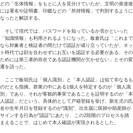
どの「生体情報」をもとに人を見分けていたが、文明の発達後
には署名や証明書、印鑑などの「所持情報」で判別するように
なったと解説する。
そして現代では、パスワードを知っているか否かといった
「知識情報」も利用されるようになった。板倉氏は「これまで
なら対象者と検証者の間だけで認証が成り立っていたが、ネッ
ト時代では顔を合わせずにお互いを認証する必要がある。その
ためには第三者的存在である認証機関が欠かせない」とその変
遷を語った。
ここで板垣氏は「個人識別」と「本人認証」は似て非なるも
のだとも指摘。群衆の中にある1個人を特定するのが「個人識
別」であり、それが客観的事実であることを証明するのが「本
人認証」だという。具体的として戸籍登録を挙げ、新生児の氏
名や生年月日を登録するのが“識別”、出生届に医師や助産師が
サインする行為が“認証”にあたり、この2段階のプロセスを踏
まえることで、はじめて本人確認が実現されるとした。