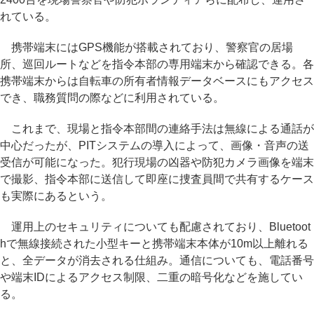
れている。
携帯端末にはGPS機能が搭載されており、警察官の居場
所、巡回ルートなどを指令本部の専用端末から確認できる。各
携帯端末からは自転車の所有者情報データベースにもアクセス
でき、職務質問の際などに利用されている。
これまで、現場と指令本部間の連絡手法は無線による通話が
中心だったが、PITシステムの導入によって、画像・音声の送
受信が可能になった。犯行現場の凶器や防犯カメラ画像を端末
で撮影、指令本部に送信して即座に捜査員間で共有するケース
も実際にあるという。
運用上のセキュリティについても配慮されており、Bluetoot
hで無線接続された小型キーと携帯端末本体が10m以上離れる
と、全データが消去される仕組み。通信についても、電話番号
や端末IDによるアクセス制限、二重の暗号化などを施してい
る。