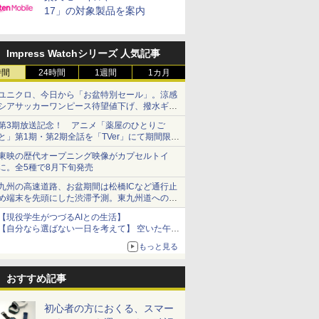
17」の対象製品を案内
Impress Watchシリーズ 人気記事
時間
24時間
1週間
1カ月
ユニクロ、今日から「お盆特別セール」。涼感
シアサッカーワンピース待望値下げ、撥水ギア
ショーツは1990円に
第3期放送記念！ アニメ「薬屋のひとりご
と」第1期・第2期全話を「TVer」にて期間限定
で順次無料配信開始
東映の歴代オープニング映像がカプセルトイ
に。全5種で8月下旬発売
九州の高速道路、お盆期間は松橋ICなど通行止
め端末を先頭にした渋滞予測。東九州道への迂
回は料金調整を実施
【現役学生がつづるAIとの生活】
【自分なら選ばない一日を考えて】 空いた午後
をチャッピーに捧げたら、思わぬ絶景に出会っ
もっと見る
た話
おすすめ記事
初心者の方におくる、スマー