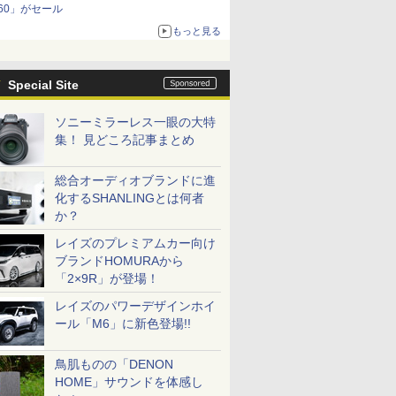
60」がセール
もっと見る
Special Site
ソニーミラーレス一眼の大特
集！ 見どころ記事まとめ
総合オーディオブランドに進
化するSHANLINGとは何者
か？
レイズのプレミアムカー向け
ブランドHOMURAから
「2×9R」が登場！
レイズのパワーデザインホイ
ール「M6」に新色登場!!
鳥肌ものの「DENON
HOME」サウンドを体感し