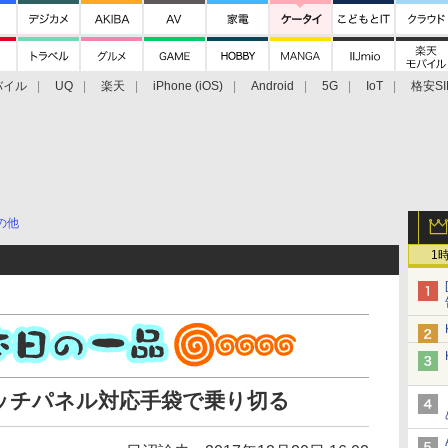
バイル
UQ
楽天
iPhone (iOS)
Android
5G
IoT
格安SI
アクセサリー
業界動向
法人向け
最新技術/その他
の他
1
ッチパネル対応手袋で乗り切る