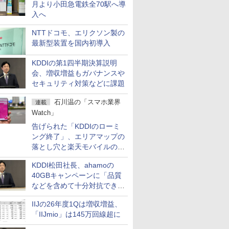
月より小田急電鉄全70駅へ導
入へ
NTTドコモ、エリクソン製の
最新型装置を国内初導入
KDDIの第1四半期決算説明
会、増収増益もガバナンスや
セキュリティ対策などに課題
石川温の「スマホ業界
連載
Watch」
告げられた「KDDIのローミ
ング終了」、エリアマップの
落とし穴と楽天モバイルの課
題
KDDI松田社長、ahamoの
40GBキャンペーンに「品質
などを含めて十分対抗でき
る」
IIJの26年度1Qは増収増益、
「IIJmio」は145万回線超に