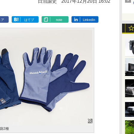
日沼諭史
2017年12月20日 16:02
ェア
はてブ
note
LinkedIn
袋2種