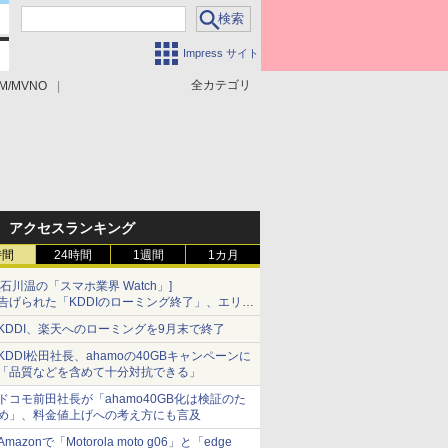
Impress サイト
全カテゴリ
M/MVNO
アクセスランキング
時間
24時間
1週間
1カ月
[石川温の「スマホ業界 Watch」]
告げられた「KDDIのローミング終了」、エリア
マップの落とし穴と楽天モバイルの課題
KDDI、楽天へのローミングを9月末で終了
KDDI松田社長、ahamoの40GBキャンペーンに
「品質などを含めて十分対抗できる」
ドコモ前田社長が「ahamo40GB化は検証のた
め」、料金値上げへの考え方にも言及
Amazonで「Motorola moto g06」と「edge