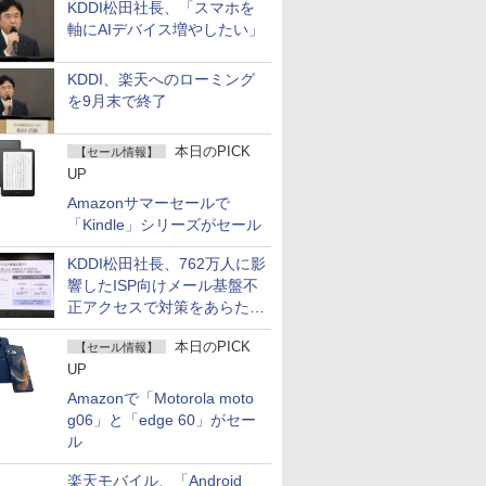
KDDI松田社長、「スマホを
軸にAIデバイス増やしたい」
KDDI、楽天へのローミング
を9月末で終了
本日のPICK
【セール情報】
UP
Amazonサマーセールで
「Kindle」シリーズがセール
KDDI松田社長、762万人に影
響したISP向けメール基盤不
正アクセスで対策をあらため
て説明
本日のPICK
【セール情報】
UP
Amazonで「Motorola moto
g06」と「edge 60」がセー
ル
楽天モバイル、「Android