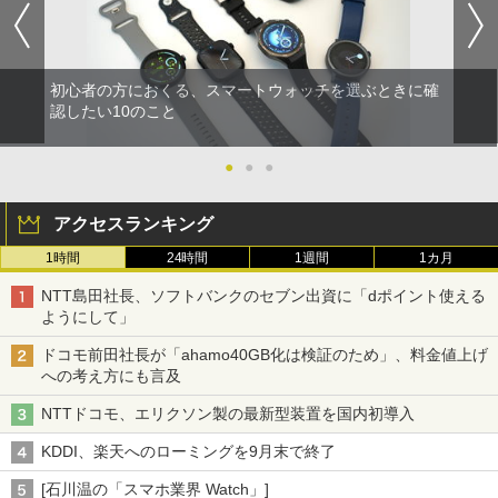
初心者の方におくる、スマートウォッチを選ぶときに確
認したい10のこと
●
●
●
アクセスランキング
1時間
24時間
1週間
1カ月
NTT島田社長、ソフトバンクのセブン出資に「dポイント使える
ようにして」
ドコモ前田社長が「ahamo40GB化は検証のため」、料金値上げ
への考え方にも言及
NTTドコモ、エリクソン製の最新型装置を国内初導入
KDDI、楽天へのローミングを9月末で終了
[石川温の「スマホ業界 Watch」]