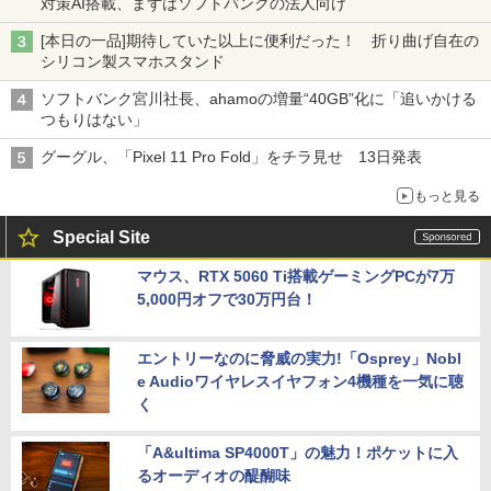
対策AI搭載、まずはソフトバンクの法人向け
[本日の一品]期待していた以上に便利だった！ 折り曲げ自在の
シリコン製スマホスタンド
ソフトバンク宮川社長、ahamoの増量“40GB”化に「追いかける
つもりはない」
グーグル、「Pixel 11 Pro Fold」をチラ見せ 13日発表
もっと見る
Special Site
マウス、RTX 5060 Ti搭載ゲーミングPCが7万
5,000円オフで30万円台！
エントリーなのに脅威の実力!「Osprey」Nobl
e Audioワイヤレスイヤフォン4機種を一気に聴
く
「A&ultima SP4000T」の魅力！ポケットに入
るオーディオの醍醐味