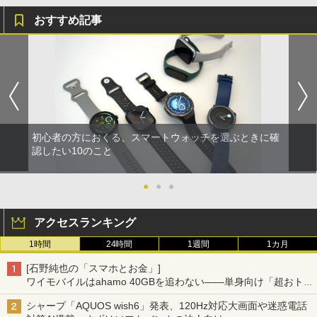
おすすめ記事
初心者の方におくる、スマートウォッチを選ぶときに確
認したい10のこと
●
●
●
アクセスランキング
1時間
24時間
1週間
1カ月
[石野純也の「スマホとお金」]
ワイモバイルはahamo 40GBを追わない――単身向け「超おトク
割」の安さと1年限定の注意点
シャープ「AQUOS wish6」発表、120Hz対応大画面や迷惑電話