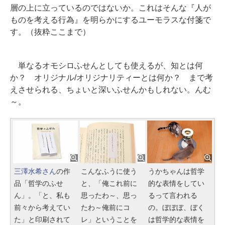
層の上に立っているのではないか。これはそんな『人が
ものを考える行為』を明らかにするユーモラスな付箋で
す。（抜粋ここまで）
単なるオモシロふせんとしても使えるが、知とは何
か？ オリジナル/オリジナリティーとは何か？ まで考
えさせられる、ちょいと深いふせんかもしれない。んむ
～。
三澤水希さん
の作
こんなふうに使う
うかちゃんは哲学
品「哲学のふせ
と、「俺これ前に
的な表情をしてい
ん」。「と、私も
思ったわ～、思っ
るって言われる
前々から考えてい
たわ～俺前にコ
の。ぼぼぼ、ぼく
た」と印刷されて
レ」ということを
は哲学的な表情を