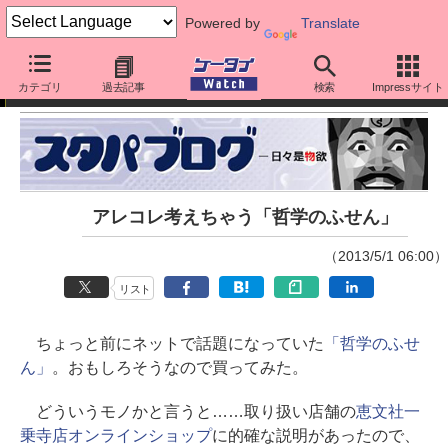
Powered by
Translate
スタパ齋藤の「スタパブログ」
カテゴリ
過去記事
検索
Impressサイト
アレコレ考えちゃう「哲学のふせん」
（2013/5/1 06:00）
リスト
ちょっと前にネットで話題になっていた
「哲学のふせ
ん」
。おもしろそうなので買ってみた。
どういうモノかと言うと……取り扱い店舗の
恵文社一
乗寺店オンラインショップ
に的確な説明があったので、