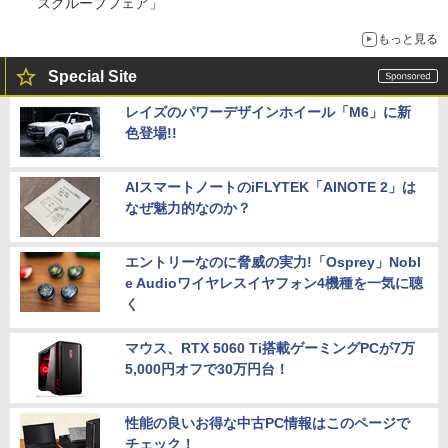
スグループフェア」
もっと見る
Special Site
レイズのパワーデザインホイール「M6」に新
色登場!!
AIスマートノートのiFLYTEK「AINOTE 2」は
なぜ魅力的なのか？
エントリーなのに脅威の実力!「Osprey」Nobl
e Audioワイヤレスイヤフォン4機種を一気に聴
く
マウス、RTX 5060 Ti搭載ゲーミングPCが7万
5,000円オフで30万円台！
性能の良いお得な中古PC情報はこのページで
チェック！