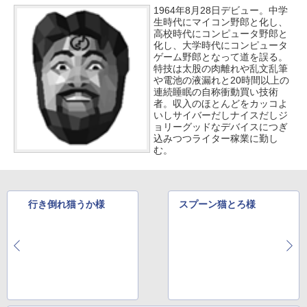
1964年8月28日デビュー。中学
生時代にマイコン野郎と化し、
高校時代にコンピュータ野郎と
化し、大学時代にコンピュータ
ゲーム野郎となって道を誤る。
特技は太股の肉離れや乱文乱筆
や電池の液漏れと20時間以上の
連続睡眠の自称衝動買い技術
者。収入のほとんどをカッコよ
いしサイバーだしナイスだしジ
ョリーグッドなデバイスにつぎ
込みつつライター稼業に勤し
む。
行き倒れ猫うか様
スプーン猫とろ様