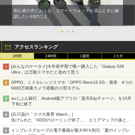
初心者の方におくる、スマートウォッチを選ぶときに確
認したい10のこと
●
●
●
アクセスランキング
1時間
24時間
1週間
1カ月
[みんなのケータイ]今年前半期で唯一購入した「Galaxy S26
Ultra」は万能スマホだと改めて思う
OPPO、ミドルレンジスマホ「OPPO Reno16 5G」発表 4つの
5000万画素カメラ搭載の小型モデル
auじぶん銀行、Android版アプリの「楽天Edyチャージ」を10月
下旬に終了
[石川温の「スマホ業界 Watch」]
告げられた「KDDIのローミング終了」、エリアマップの落とし
穴と楽天モバイルの課題
インプレスグループの電子書籍が最大90％割引「夏のインプレ