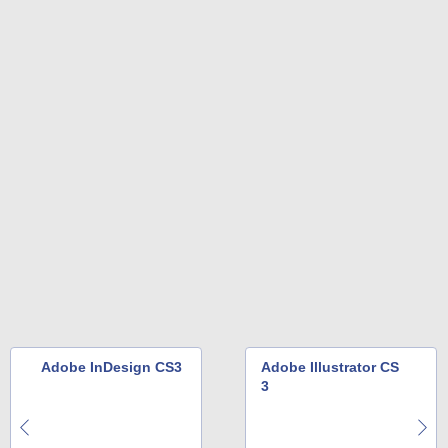
Adobe InDesign CS3
Adobe Illustrator CS
3