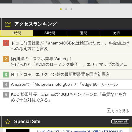
●
●
●
アクセスランキング
1時間
24時間
1週間
1カ月
ドコモ前田社長が「ahamo40GB化は検証のため」、料金値上げ
への考え方にも言及
[石川温の「スマホ業界 Watch」]
告げられた「KDDIのローミング終了」、エリアマップの落とし
穴と楽天モバイルの課題
NTTドコモ、エリクソン製の最新型装置を国内初導入
Amazonで「Motorola moto g06」と「edge 60」がセール
KDDI松田社長、ahamoの40GBキャンペーンに「品質などを含
めて十分対抗できる」
もっと見る
Special Site