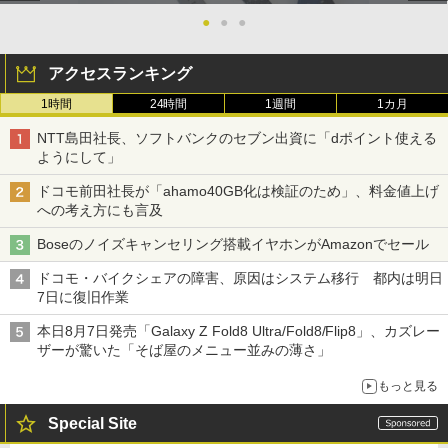
●
●
●
アクセスランキング
1時間
24時間
1週間
1カ月
NTT島田社長、ソフトバンクのセブン出資に「dポイント使える
ようにして」
ドコモ前田社長が「ahamo40GB化は検証のため」、料金値上げ
への考え方にも言及
Boseのノイズキャンセリング搭載イヤホンがAmazonでセール
ドコモ・バイクシェアの障害、原因はシステム移行 都内は明日
7日に復旧作業
本日8月7日発売「Galaxy Z Fold8 Ultra/Fold8/Flip8」、カズレー
ザーが驚いた「そば屋のメニュー並みの薄さ」
もっと見る
Special Site