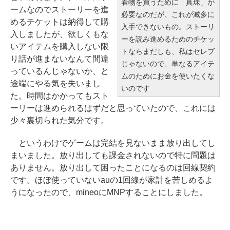
着物を買うために「真珠」が
ームなのでストーリーを進
必要なのだが、これが滅多に
めるチケットは納得して購
入手できないもの。ストーリ
入しましたが、欲しくもな
ーを読み進めるためのチケッ
いアイテムを購入しない限
トならまだしも、私はセレブ
り話が進まないなんて間違
じゃないので、単なるアイテ
っているんじゃないか、と
ムのためにお金を使いたくな
途端にやる気を失いまし
いのです
た。時間はかかってもスト
ーリーは進められるはずだと思っていたので、これには
少々裏切られた気分です。
というわけでゲームは完結を見ないまま放り出してし
まいました。放り出しても課金されないので特に問題は
ありません。放り出して困ったことになるのは回線契約
です。ほぼ使っていないauの1回線が家計を苦しめるよ
うになったので、mineoにMNPすることにしました。