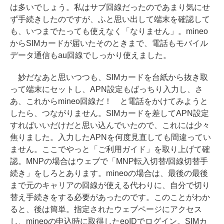
は多いでしょう。私はサブ回線だったのであまり気にせ
ず手続きしたのですが、ふと思い出して端末を確認して
も、いつまでたっても使えなく「なりません」。mineo
からSIMカードが届いたそのときまで、電話もモバイル
データ通信もau回線でしっかり使えました。
妙だなあと思いつつも、SIMカードを台紙から抜き取
って端末にセットし、APN設定もばっちり入力し、さ
あ、これからmineo回線だ！ と電話をかけてみようと
したら、つながりません。SIMカードを差してAPN設定
すればいいだけだと思い込んでいたので、これには少々
焦りました。入力したAPNを何度見直しても間違ってい
ません。ここでやっと「ご利用ガイド」を取り上げて確
認。MNPの場合はウェブで「MNP転入切替/回線切替手
続き」をしろとあります。mineoの場合は、最後の最後
まで元のキャリアの回線が使える代わりに、自分で切り
替え手続きをする必要があったのです。このことがわか
ると、後は簡単。指定されたウェブページにアクセス
し、mineoの申込時に取得したeoIDでログイン。SIMカ