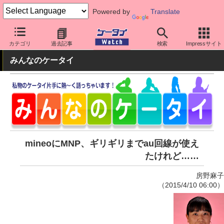
Powered by
Translate
ケータイ Watch
格安スマホ/格安SIM
格安SIM/MVNO
MNP
カテゴリ
過去記事
検索
Impressサイト
みんなのケータイ
mineoにMNP、ギリギリまでau回線が使え
たけれど……
房野麻子
（2015/4/10 06:00）