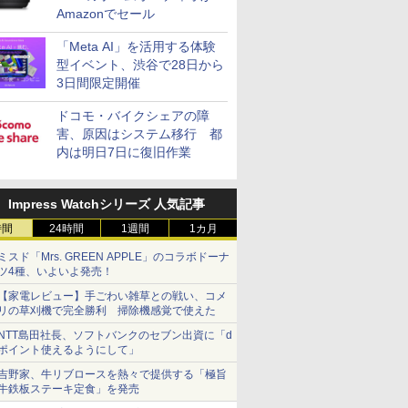
Amazonでセール
「Meta AI」を活用する体験
型イベント、渋谷で28日から
3日間限定開催
ドコモ・バイクシェアの障
害、原因はシステム移行 都
内は明日7日に復旧作業
Impress Watchシリーズ 人気記事
時間
24時間
1週間
1カ月
ミスド「Mrs. GREEN APPLE」のコラボドーナ
ツ4種、いよいよ発売！
【家電レビュー】手ごわい雑草との戦い、コメ
リの草刈機で完全勝利 掃除機感覚で使えた
NTT島田社長、ソフトバンクのセブン出資に「d
ポイント使えるようにして」
吉野家、牛リブロースを熱々で提供する「極旨
牛鉄板ステーキ定食」を発売