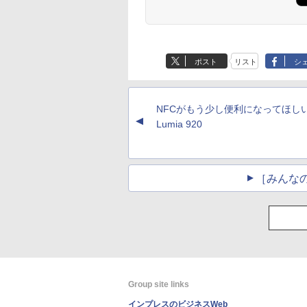
ポスト
リスト
シ
NFCがもう少し便利になってほし
▲
Lumia 920
［みんな
Group site links
インプレスのビジネスWeb