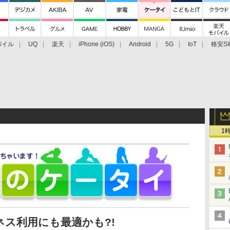
バイル
UQ
楽天
iPhone (iOS)
Android
5G
IoT
格安SI
アクセサリー
業界動向
法人向け
最新技術/その他
1
ス利用にも最適かも?!