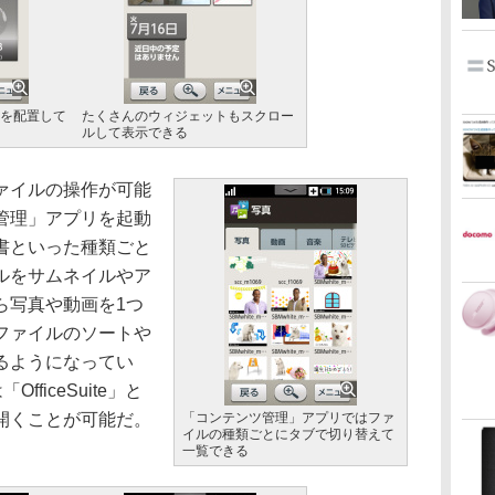
を配置して
たくさんのウィジェットもスクロー
ルして表示できる
ァイルの操作が可能
管理」アプリを起動
書といった種類ごと
ルをサムネイルやア
ら写真や動画を1つ
ファイルのソートや
るようになってい
fficeSuite」と
開くことが可能だ。
「コンテンツ管理」アプリではファ
イルの種類ごとにタブで切り替えて
一覧できる