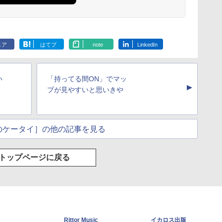
ェア
はてブ
note
LinkedIn
い
「持ってる間ON」でマッ
▲
プが見やすいと思いきや
のケータイ］の他の記事を見る
トップページに戻る
Rittor Music
イカロス出版