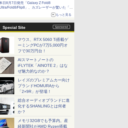
本日8月7日発売「Galaxy Z Fold8
Ultra/Fold8/Flip8」、カズレーザーが驚いた「そ
ば屋のメニュー並みの薄さ」
もっと見る
Special Site
マウス、RTX 5060 Ti搭載ゲ
ーミングPCが7万5,000円オ
フで30万円台！
AIスマートノートの
iFLYTEK「AINOTE 2」はな
ぜ魅力的なのか？
レイズのプレミアムカー向け
ブランドHOMURAから
「2×9R」が登場！
総合オーディオブランドに進
化するSHANLINGとは何者
か？
メモリ32GBでも予算内。産
経新聞社がAMD Ryzen搭載