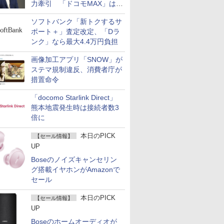
力牽引 「ドコモMAX」は
400万契約突破
ソフトバンク「新トクするサ
ポート＋」査定改定、「Dラ
ンク」なら最大4.4万円負担
画像加工アプリ「SNOW」が
ステマ規制違反、消費者庁が
措置命令
「docomo Starlink Direct」
熊本地震発生時は接続者数3
倍に
本日のPICK
【セール情報】
UP
Boseのノイズキャンセリン
グ搭載イヤホンがAmazonで
セール
本日のPICK
【セール情報】
UP
Boseのホームオーディオが