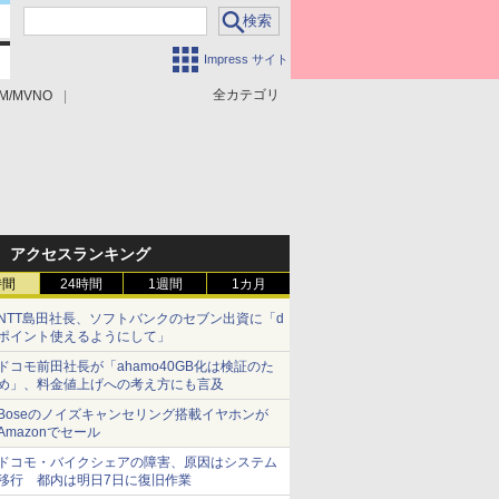
Impress サイト
全カテゴリ
M/MVNO
アクセスランキング
時間
24時間
1週間
1カ月
NTT島田社長、ソフトバンクのセブン出資に「d
ポイント使えるようにして」
ドコモ前田社長が「ahamo40GB化は検証のた
め」、料金値上げへの考え方にも言及
Boseのノイズキャンセリング搭載イヤホンが
Amazonでセール
ドコモ・バイクシェアの障害、原因はシステム
移行 都内は明日7日に復旧作業