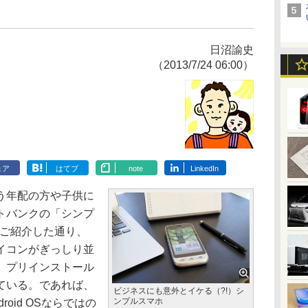
日沼諭史
（2013/7/24 06:00）
ェア
はてブ
note
LinkedIn
う年配の方や子供に
トバンクの「シンプ
にご紹介した通り、
イコンがぎっしり並
、プリインストール
ている。であれば、
ビジネスにも意外とイケる（?!）シ
ンプルスマホ
oid OSならではの