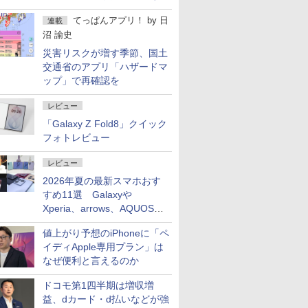
屋のメニュー並みの薄さ」
てっぱんアプリ！
by
日
連載
沼 諭史
災害リスクが増す季節、国土
交通省のアプリ「ハザードマ
ップ」で再確認を
レビュー
「Galaxy Z Fold8」クイック
フォトレビュー
レビュー
2026年夏の最新スマホおす
すめ11選 Galaxyや
Xperia、arrows、AQUOSな
ど注目機種の特徴は
値上がり予想のiPhoneに「ペ
イディApple専用プラン」は
なぜ便利と言えるのか
ドコモ第1四半期は増収増
益、dカード・d払いなどが強