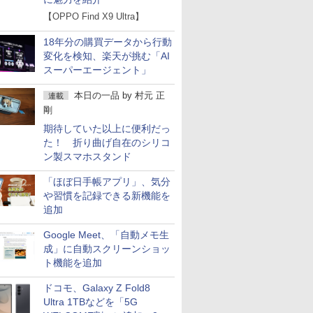
【OPPO Find X9 Ultra】
18年分の購買データから行動
変化を検知、楽天が挑む「AI
スーパーエージェント」
本日の一品
by
村元 正
連載
剛
期待していた以上に便利だっ
た！ 折り曲げ自在のシリコ
ン製スマホスタンド
「ほぼ日手帳アプリ」、気分
や習慣を記録できる新機能を
追加
Google Meet、「自動メモ生
成」に自動スクリーンショッ
ト機能を追加
ドコモ、Galaxy Z Fold8
Ultra 1TBなどを「5G