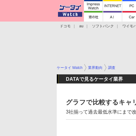
ドコモ
au
ソフトバンク
ワイモ
格安スマホ/SIMフリースマホ
周辺機器/
ケータイ Watch
業界動向
調査
DATAで見るケータイ業界
グラフで比較するキャリ
3社揃って過去最低水準にまで