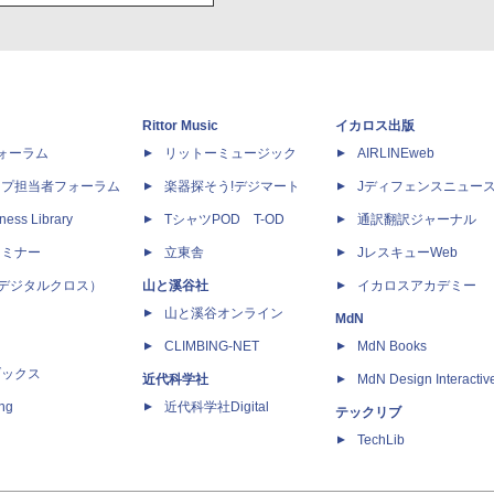
Rittor Music
イカロス出版
dフォーラム
リットーミュージック
AIRLINEweb
ップ担当者フォーラム
楽器探そう!デジマート
Jディフェンスニュー
ness Library
TシャツPOD T-OD
通訳翻訳ジャーナル
セミナー
立東舎
JレスキューWeb
 X（デジタルクロス）
山と溪谷社
イカロスアカデミー
山と溪谷オンライン
MdN
CLIMBING-NET
MdN Books
ブックス
近代科学社
MdN Design Interactiv
ing
近代科学社Digital
テックリブ
TechLib