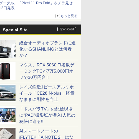
グーグル、「Pixel 11 Pro Fold」をチラ見せ
13日発表
もっと見る
Special Site
総合オーディオブランドに進
化するSHANLINGとは何者
か？
マウス、RTX 5060 Ti搭載ゲ
ーミングPCが7万5,000円オ
フで30万円台！
レイズ鍛造1ピースアルミホ
イール「CE28 N-plus」軽量
なままに剛性を向上
「ドスパラTV」の配信現場
に“PAD”撮影班が潜入!人気の
秘訣に迫る!!
AIスマートノートの
iFLYTEK「AINOTE 2」はな