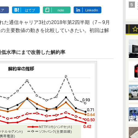
ェア
はてブ
note
LinkedIn
た通信キャリア3社の2018年第2四半期（7～9月
社の主要数値の動きを比較していきたい。初回は解
で最低水準にまで改善した解約率