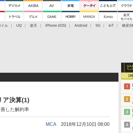
バイル
UQ
楽天
iPhone (iOS)
Android
5G
IoT
格安SI
アクセサリー
業界動向
法人向け
最新技術/その他
1
ア決算(1)
改善した解約率
MCA
2018年12月10日 08:00