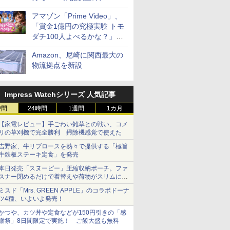
見放題
アマゾン「Prime Video」、
「賞金1億円の究極実験 トモ
ダチ100人よべるかな？」シ
ーズン2の参加者公開
Amazon、尼崎に関西最大の
物流拠点を新設
Impress Watchシリーズ 人気記事
時間
24時間
1週間
1カ月
【家電レビュー】手ごわい雑草との戦い、コメ
リの草刈機で完全勝利 掃除機感覚で使えた
吉野家、牛リブロースを熱々で提供する「極旨
牛鉄板ステーキ定食」を発売
本日発売「スヌーピー」圧縮収納ポーチ。ファ
スナー閉めるだけで着替えや荷物がスリムにま
とまる
ミスド「Mrs. GREEN APPLE」のコラボドーナ
ツ4種、いよいよ発売！
かつや、カツ丼や定食などが150円引きの「感
謝祭」8日間限定で実施！ ご飯大盛も無料