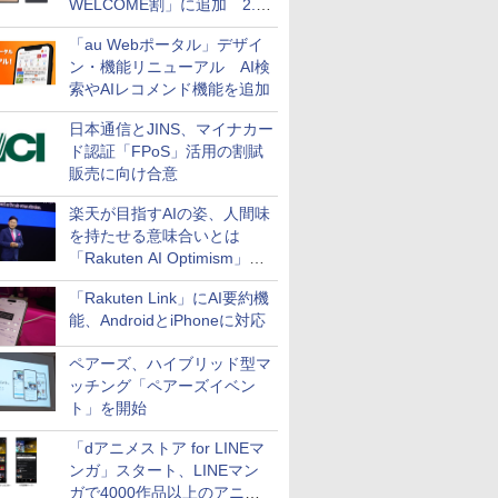
WELCOME割」に追加 2.2
万円引き
「au Webポータル」デザイ
ン・機能リニューアル AI検
索やAIレコメンド機能を追加
日本通信とJINS、マイナカー
ド認証「FPoS」活用の割賦
販売に向け合意
楽天が目指すAIの姿、人間味
を持たせる意味合いとは
「Rakuten AI Optimism」三
木谷氏の基調講演
「Rakuten Link」にAI要約機
能、AndroidとiPhoneに対応
ペアーズ、ハイブリッド型マ
ッチング「ペアーズイベン
ト」を開始
「dアニメストア for LINEマ
ンガ」スタート、LINEマン
ガで4000作品以上のアニメ