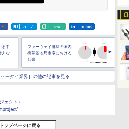
ェア
はてブ
note
LinkedIn
かる中
ファーウェイ排除の国内
▲
増えな
携帯基地局市場における
影響
見るケータイ業界］の他の記事を見る
ロジェクト）
mproject/
トップページに戻る