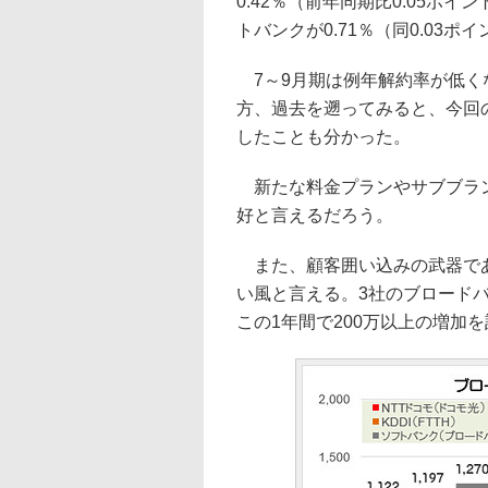
0.42％（前年同期比0.05ポイン
トバンクが0.71％（同0.03
7～9月期は例年解約率が低く
方、過去を遡ってみると、今回の
したことも分かった。
新たな料金プランやサブブラン
好と言えるだろう。
また、顧客囲い込みの武器であ
い風と言える。3社のブロードバ
この1年間で200万以上の増加