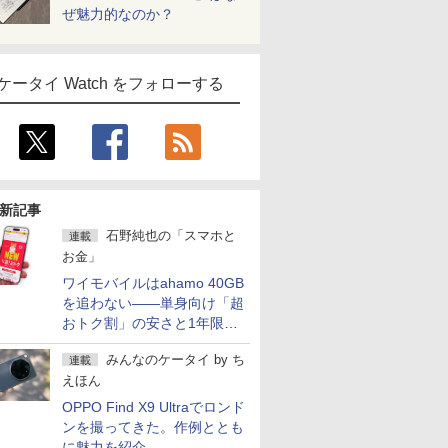
ぜ魅力的なのか？
ケータイ Watch をフォローする
新記事
石野純也の「スマホと
連載
お金」
ワイモバイルはahamo 40GB
を追わない――単身向け「超
おトク割」の安さと1年限定
の注意点
みんなのケータイ
by
ち
連載
えほん
OPPO Find X9 Ultraでロンド
ンを撮ってきた。作例ととも
に魅力を紹介