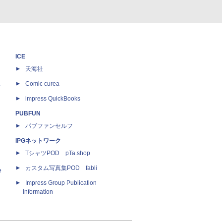
ICE
天海社
ス
Comic curea
impress QuickBooks
PUBFUN
パブファンセルフ
IPGネットワーク
TシャツPOD pTa.shop
カスタム写真集POD fabli
e
Impress Group Publication
Information