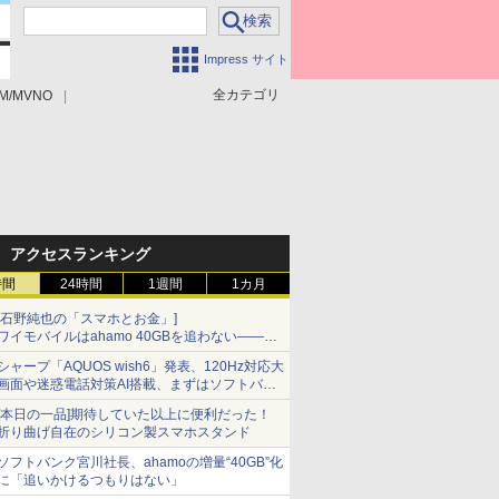
Impress サイト
全カテゴリ
M/MVNO
アクセスランキング
時間
24時間
1週間
1カ月
[石野純也の「スマホとお金」]
ワイモバイルはahamo 40GBを追わない――単
身向け「超おトク割」の安さと1年限定の注意
シャープ「AQUOS wish6」発表、120Hz対応大
点
画面や迷惑電話対策AI搭載、まずはソフトバン
クの法人向け
[本日の一品]期待していた以上に便利だった！
折り曲げ自在のシリコン製スマホスタンド
ソフトバンク宮川社長、ahamoの増量“40GB”化
に「追いかけるつもりはない」