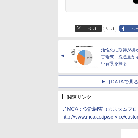
ポスト
リスト
シ
活性化に期待が掛
▲
古端末、流通量が
い背景を探る
［DATAで
関連リンク
🔗MCA：受託調査（カスタムプ
http://www.mca.co.jp/service/custo