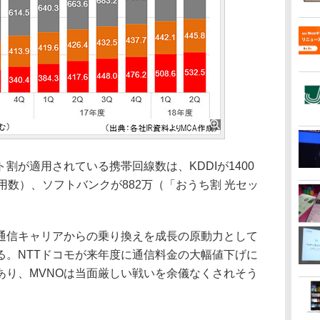
が適用されている携帯回線数は、KDDIが1400
用数）、ソフトバンクが882万（「おうち割 光セッ
信キャリアからの乗り換えを成長の原動力として
る。NTTドコモが来年度に通信料金の大幅値下げに
あり、MVNOは当面厳しい戦いを余儀なくされそう