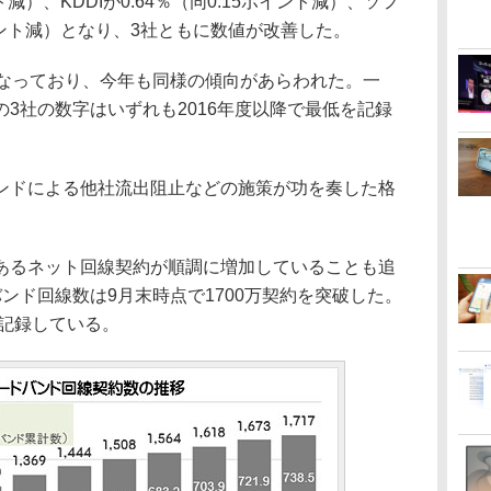
ト減）、KDDIが0.64％（同0.15ポイント減）、ソフ
ポイント減）となり、3社ともに数値が改善した。
なっており、今年も同様の傾向があらわれた。一
3社の数字はいずれも2016年度以降で最低を記録
ドによる他社流出阻止などの施策が功を奏した格
るネット回線契約が順調に増加していることも追
ンド回線数は9月末時点で1700万契約を突破した。
を記録している。