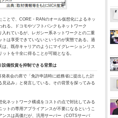
ことで、CORE・RANのオール仮想化によるネッ
われる。ドコモやソフトバンクもネットワーク
取り入れているが、レガシー系ネットワークとの二重
ットは享受できていないというのが実態である。過
天は、既存キャリアのようにマイグレーションリス
リットを十全に得ることが可能となる。
り設備投資を抑制できる背景は
決算発表会の席で「免許申請時に総務省に提出した計
る見込み」と発言している。その背景を探ってみる
化ネットワーク構成をコストの点で対比してみる
ニットの専用アプライアンスが不要になるというこ
アンスは高価だが、汎用サーバー（COTSサーバ