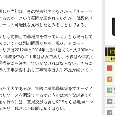
した当初は、その投資額の少なさから「ネットワ
きるのか」という疑問が呈されていたが、仮想化ベ
に一つの可能性を見出したとみることもできる。
りも前倒しで基地局を作っていく」とも発言して
ズにいくかは別の問題がある。現状、ドコモ・
リアは2012年と2014年に割り当てられた700MHz
ション達成を中心に工事は活況であり、今後は今年割り
1
局構築にも注力していかなければならない。さらに
等の工事需要もあり工事現場は人手不足が続いてい
た楽天であるが、実際に基地局構築をマネージメ
のリソースを調達できるかどうかは大きな課題であ
始を行うには、置局交渉も含むKCSから基地局イン
があり、残された時間は多くはない。