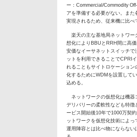
ー：Commercial/Commodit
アを準備する必要がない。また
実現されるため、従来機に比べ
楽天の主な基地局ネットワーク
想化によりBBUとRRH間に高
安価なイーサネットスイッチで
ットを利用できることでCPRI
れることもサイトロケーションの
化するためにWDMを設置して
込める。
ネットワークの仮想化は機器コ
デリバリーの柔軟性なども特徴
ービス開始後10年で1000万
ットワークを仮想化技術によっ
運用陣容とは比べ物にならない
る。