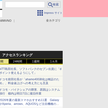
Impress サイト
全カテゴリ
M/MVNO
アクセスランキング
時間
24時間
1週間
1カ月
NTT島田社長、ソフトバンクのセブン出資に「d
ポイント使えるようにして」
ドコモ前田社長が「ahamo40GB化は検証のた
め」、料金値上げへの考え方にも言及
ドコモ・バイクシェアの障害、原因はシステム
移行 都内は明日7日に復旧作業
2026年夏の最新スマホおすすめ11選 Galaxy
やXperia、arrows、AQUOSなど注目機種の特
徴は