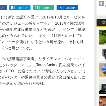
ェア
はてブ
note
LinkedIn
て新たに認可を受け、2019年10月にサービスを
のスケジュール感からすると、2018年4月の認可
ーや基地局建設事業者などを選定し、インフラ構築
ものとみられていた。しかし、4月末といわれてい
デンウイーク明けになるという噂が流れ、それも延
ルズルと延びていた。
ドの携帯電話事業者、リライアンス・ジオ・イン
レック・アミン（Tareq Amin）氏を楽天モバイ
者（CTO）に迎えたという情報が入ってきた。アミ
でのベンダーや通建事業者の選定作業は振り出しに
ダー選定が進められた模様。