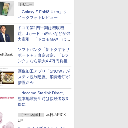
レビュー
「Galaxy Z Fold8 Ultra」ク
イックフォトレビュー
ドコモ第1四半期は増収増
益、dカード・d払いなどが強
力牽引 「ドコモMAX」は
400万契約突破
ソフトバンク「新トクするサ
ポート＋」査定改定、「Dラ
ンク」なら最大4.4万円負担
画像加工アプリ「SNOW」が
ステマ規制違反、消費者庁が
措置命令
「docomo Starlink Direct」
熊本地震発生時は接続者数3
倍に
本日のPICK
【セール情報】
UP