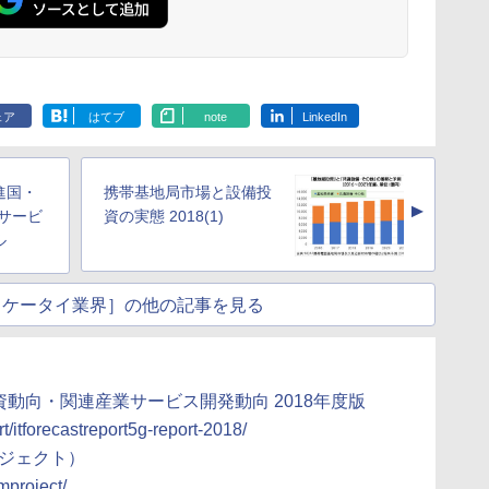
ェア
はてブ
note
LinkedIn
進国・
携帯基地局市場と設備投
▲
サービ
資の実態 2018(1)
ル
見るケータイ業界］の他の記事を見る
資動向・関連産業サービス開発動向 2018年度版
rt/itforecastreport5g-report-2018/
ロジェクト）
mproject/