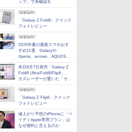
ップ」で再確認を
レビュー
「Galaxy Z Fold8」クイック
フォトレビュー
レビュー
2026年夏の最新スマホおす
すめ11選 Galaxyや
Xperia、arrows、AQUOSな
ど注目機種の特徴は
本日8月7日発売「Galaxy Z
Fold8 Ultra/Fold8/Flip8」、
カズレーザーが驚いた「そば
屋のメニュー並みの薄さ」
レビュー
「Galaxy Z Flip8」クイック
フォトレビュー
値上がり予想のiPhoneに「ペ
イディApple専用プラン」は
なぜ便利と言えるのか