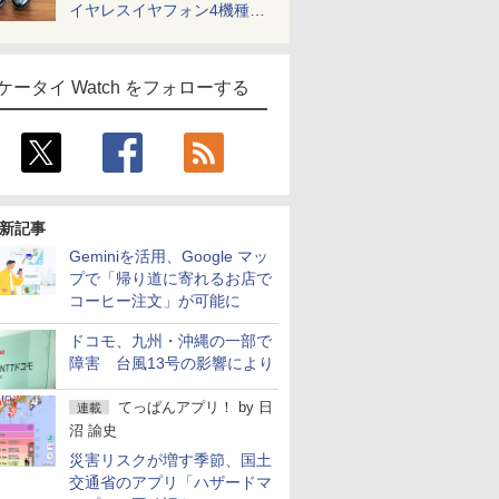
イヤレスイヤフォン4機種を
一気に聴く
ケータイ Watch をフォローする
新記事
Geminiを活用、Google マッ
プで「帰り道に寄れるお店で
コーヒー注文」が可能に
ドコモ、九州・沖縄の一部で
障害 台風13号の影響により
てっぱんアプリ！
by
日
連載
沼 諭史
災害リスクが増す季節、国土
交通省のアプリ「ハザードマ