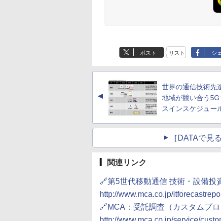
ポスト
リスト
シ
世界の通信技術先
▲
地域が競い合う5G
スインスケジュー
［DATAで
関連リンク
🔗第5世代移動通信 技術・設備投
http://www.mca.co.jp/itforecastrepo
🔗MCA：受託調査（カスタムプ
http://www.mca.co.jp/service/custo