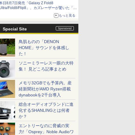
本日8月7日発売「Galaxy Z Fold8
Ultra/Fold8/Flip8」、カズレーザーが驚いた「そ
ば屋のメニュー並みの薄さ」
もっと見る
Special Site
鳥肌ものの「DENON
HOME」サウンドを体感し
た！
ソニーミラーレス一眼の大特
集！ 見どころ記事まとめ
メモリ32GBでも予算内。産
経新聞社がAMD Ryzen搭載
dynabookを2千台導入
総合オーディオブランドに進
化するSHANLINGとは何者
か？
エントリーなのに脅威の実
力!「Osprey」Noble Audioワ