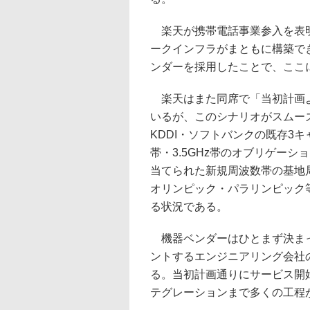
楽天が携帯電話事業参入を表明
ークインフラがまともに構築で
ンダーを採用したことで、ここ
楽天はまた同席で「当初計画よ
いるが、このシナリオがスムー
KDDI・ソフトバンクの既存3キャ
帯・3.5GHz帯のオブリゲー
当てられた新規周波数帯の基地
オリンピック・パラリンピック
る状況である。
機器ベンダーはひとまず決まっ
ントするエンジニアリング会社
る。当初計画通りにサービス開
テグレーションまで多くの工程