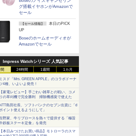
Boseのノイズキャンセリン
グ搭載イヤホンがAmazonで
セール
本日のPICK
【セール情報】
UP
Boseのホームオーディオが
Amazonでセール
Impress Watchシリーズ 人気記事
時間
24時間
1週間
1カ月
ミスド「Mrs. GREEN APPLE」のコラボドーナ
ツ4種、いよいよ発売！
【家電レビュー】手ごわい雑草との戦い、コメ
リの草刈機で完全勝利 掃除機感覚で使えた
NTT島田社長、ソフトバンクのセブン出資に「d
ポイント使えるようにして」
吉野家、牛リブロースを熱々で提供する「極旨
牛鉄板ステーキ定食」を発売
【本日みつけたお買い得品】モトローラのスマ