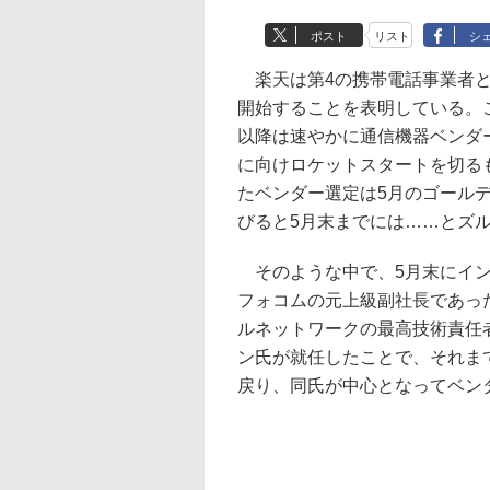
ポスト
リスト
シ
楽天は第4の携帯電話事業者とし
開始することを表明している。こ
以降は速やかに通信機器ベンダ
に向けロケットスタートを切る
たベンダー選定は5月のゴール
びると5月末までには……とズ
そのような中で、5月末にイン
フォコムの元上級副社長であったタ
ルネットワークの最高技術責任
ン氏が就任したことで、それま
戻り、同氏が中心となってベン