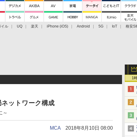
バイル
UQ
楽天
iPhone (iOS)
Android
5G
IoT
格安SI
アクセサリー
業界動向
法人向け
最新技術/その他
1
局ネットワーク構成
に～
MCA
2018年8月10日 08:00