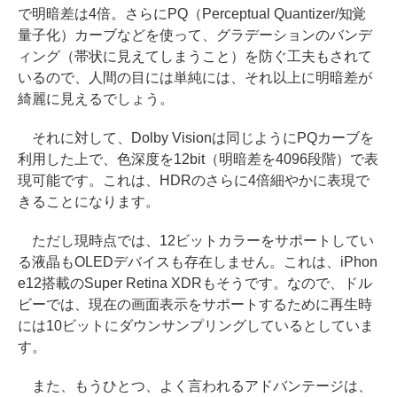
で明暗差は4倍。さらにPQ（Perceptual Quantizer/知覚
量子化）カーブなどを使って、グラデーションのバンデ
ィング（帯状に見えてしまうこと）を防ぐ工夫もされて
いるので、人間の目には単純には、それ以上に明暗差が
綺麗に見えるでしょう。
それに対して、Dolby Visionは同じようにPQカーブを
利用した上で、色深度を12bit（明暗差を4096段階）で表
現可能です。これは、HDRのさらに4倍細やかに表現で
きることになります。
ただし現時点では、12ビットカラーをサポートしてい
る液晶もOLEDデバイスも存在しません。これは、iPhon
e12搭載のSuper Retina XDRもそうです。なので、ドル
ビーでは、現在の画面表示をサポートするために再生時
には10ビットにダウンサンプリングしているとしていま
す。
また、もうひとつ、よく言われるアドバンテージは、