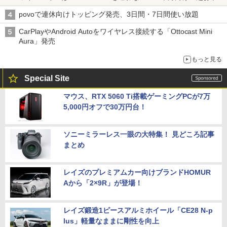
割」の安さと1年限定の注意点
povoで連休向けトッピング発売、3日間・7日間使い放題
CarPlayやAndroid Autoをワイヤレス接続する「Ottocast Mini
Aura」発売
もっと見る
Special Site
マウス、RTX 5060 Ti搭載ゲーミングPCが7万
5,000円オフで30万円台！
ソニーミラーレス一眼の大特集！ 見どころ記事
まとめ
レイズのプレミアムカー向けブランドHOMUR
Aから「2×9R」が登場！
レイズ鍛造1ピースアルミホイール「CE28 N-p
lus」軽量なままに剛性を向上