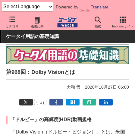
Powered by
Translate
ケータイ Watch
最新技術/その他
その他
カテゴリ
過去記事
検索
Impressサイト
ケータイ用語の基礎知識
第968回：Dolby Visionとは
大和 哲
2020年10月27日 06:00
リスト
「ドルビー」の高輝度(HDR)動画規格
「Dolby Vision（ドルビー・ビジョン）」とは、米国