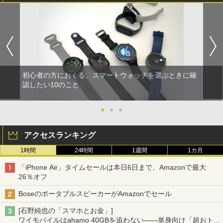
初心者の方におくる、スマートウォッチを選ぶときに確
認したい10のこと
●
●
●
アクセスランキング
1時間
24時間
1週間
1カ月
「iPhone Air」タイムセールは本日6日まで、Amazonで最大
26％オフ
BoseのポータブルスピーカーがAmazonでセール
[石野純也の「スマホとお金」]
ワイモバイルはahamo 40GBを追わない――単身向け「超おトク