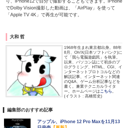
り、iPhone12で自分で撮影することもできます。iPhone
でDolby Vision撮影した動画は、「AirPlay」を使って
「Apple TV 4K」で再生が可能です。
大和 哲
1968年生まれ東京都出身。88年
8月、Oh!X(日本ソフトバンク)に
て「我ら電脳遊戯民」を執筆。
以来、パソコン誌にて初歩のプ
ログラミング、HTML、CGI、イ
ンターネットプロトコルなどの
解説記事、インターネット関連
のQ&A、ゲーム分析記事などを
書く。兼業テクニカルライタ
ー。ホームページは
こちら
。
(イラスト : 高橋哲史)
編集部のおすすめ記事
アップル、iPhone 12 Pro Maxを11月13
日発売
【更新】