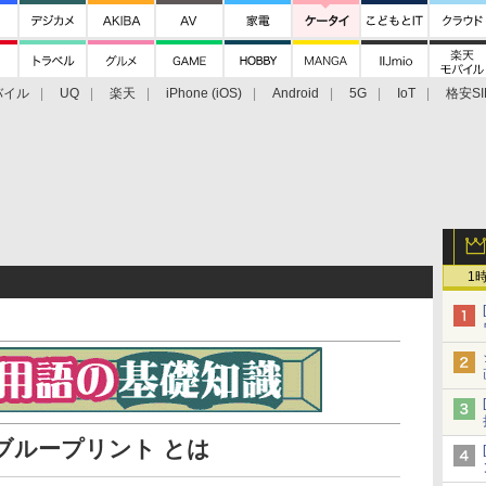
バイル
UQ
楽天
iPhone (iOS)
Android
5G
IoT
格安SI
アクセサリー
業界動向
法人向け
最新技術/その他
1
ルブループリント とは