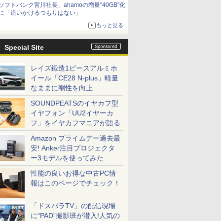
ソフトバンク宮川社長、ahamoの増量“40GB”化
に「追いかけるつもりはない」
もっと見る
Special Site
レイズ鍛造1ピースアルミホ
イール「CE28 N-plus」軽量
なままに剛性を向上
SOUNDPEATSのイヤカフ型
イヤフォン「UU2イヤーカ
フ」をイヤカフマニアが語る
Amazon プライムデー過去最
安! Anker注目プロジェクタ
ー3モデルを使ってみた
性能の良いお得な中古PC情
報はこのページでチェック！
「ドスパラTV」の配信現場
に“PAD”撮影班が潜入!人気の