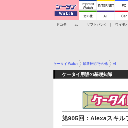
ドコモ
au
ソフトバンク
ワイモ
格安スマホ/SIMフリースマホ
周辺機器/
ケータイ Watch
最新技術/その他
AI
ケータイ用語の基礎知識
第905回：Alexaスキ