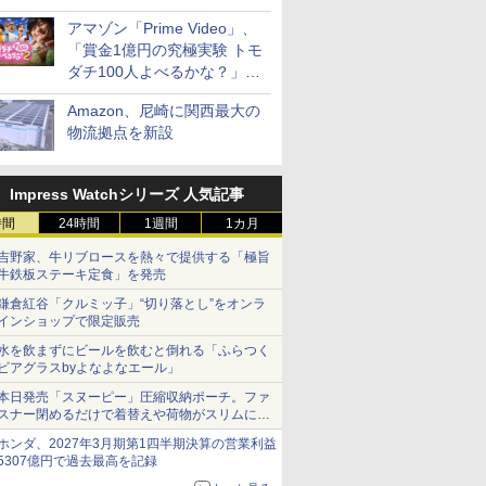
見放題
アマゾン「Prime Video」、
「賞金1億円の究極実験 トモ
ダチ100人よべるかな？」シ
ーズン2の参加者公開
Amazon、尼崎に関西最大の
物流拠点を新設
Impress Watchシリーズ 人気記事
時間
24時間
1週間
1カ月
吉野家、牛リブロースを熱々で提供する「極旨
牛鉄板ステーキ定食」を発売
鎌倉紅谷「クルミッ子」“切り落とし”をオンラ
インショップで限定販売
水を飲まずにビールを飲むと倒れる「ふらつく
ビアグラスbyよなよなエール」
本日発売「スヌーピー」圧縮収納ポーチ。ファ
スナー閉めるだけで着替えや荷物がスリムにま
とまる
ホンダ、2027年3月期第1四半期決算の営業利益
5307億円で過去最高を記録