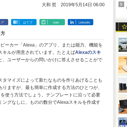
大和 哲
2019年5月14日 06:00
ェア
はてブ
note
LinkedIn
り方
スピーカー「Alexa」のアプリ、または能力、機能を
スキルが用意されています。たとえば
Alexaのスキ
と、ユーザーからの問いかけに答えさせることがで
タマイズによって新たなものを作りあげることも
ありますが、最も簡単に作成する方法のひとつが、
ト」を使う方法でしょう。テンプレートに沿って必要
ングなしに、ものの数分でAlexaスキルを作成す