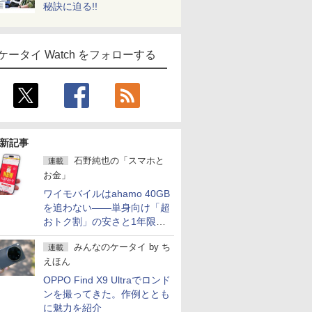
秘訣に迫る!!
ケータイ Watch をフォローする
新記事
石野純也の「スマホと
連載
お金」
ワイモバイルはahamo 40GB
を追わない――単身向け「超
おトク割」の安さと1年限定
の注意点
みんなのケータイ
by
ち
連載
えほん
OPPO Find X9 Ultraでロンド
ンを撮ってきた。作例ととも
に魅力を紹介