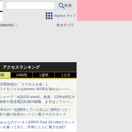
Impress サイト
全カテゴリ
M/MVNO
アクセスランキング
時間
24時間
1週間
1カ月
[石野純也の「スマホとお金」]
ワイモバイルはahamo 40GBを追わない――単
身向け「超おトク割」の安さと1年限定の注意
シャープ「AQUOS wish6」発表、120Hz対応大
点
画面や迷惑電話対策AI搭載、まずはソフトバン
クの法人向け
[本日の一品]期待していた以上に便利だった！
折り曲げ自在のシリコン製スマホスタンド
[みんなのケータイ]OPPO Find X9 Ultraでロンド
ンを撮ってきた。作例とともに魅力を紹介