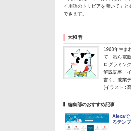
イ用語のトリビアを開いて」と
できます。
大和 哲
1968年生ま
て「我ら電
ログラミング
解説記事、イ
書く。兼業
(イラスト : 
編集部のおすすめ記事
Alex
るテンプ