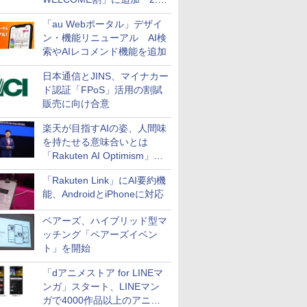
万円引き
「au Webポータル」デザイ
ン・機能リニューアル AI検
索やAIレコメンド機能を追加
日本通信とJINS、マイナカー
ド認証「FPoS」活用の割賦
販売に向け合意
楽天が目指すAIの姿、人間味
を持たせる意味合いとは
「Rakuten AI Optimism」三
木谷氏の基調講演
「Rakuten Link」にAI要約機
能、AndroidとiPhoneに対応
ペアーズ、ハイブリッド型マ
ッチング「ペアーズイベン
ト」を開始
「dアニメストア for LINEマ
ンガ」スタート、LINEマン
ガで4000作品以上のアニメ