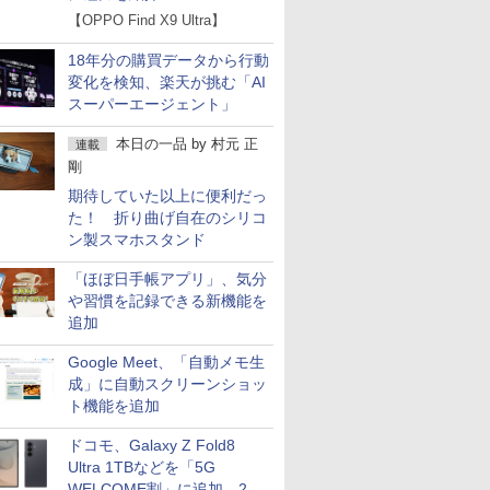
【OPPO Find X9 Ultra】
18年分の購買データから行動
変化を検知、楽天が挑む「AI
スーパーエージェント」
本日の一品
by
村元 正
連載
剛
期待していた以上に便利だっ
た！ 折り曲げ自在のシリコ
ン製スマホスタンド
「ほぼ日手帳アプリ」、気分
や習慣を記録できる新機能を
追加
Google Meet、「自動メモ生
成」に自動スクリーンショッ
ト機能を追加
ドコモ、Galaxy Z Fold8
Ultra 1TBなどを「5G
WELCOME割」に追加 2.2