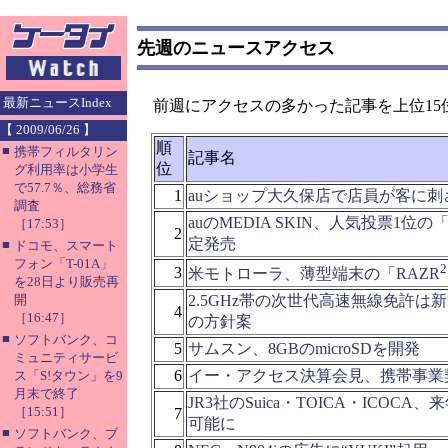
先週のニュースアクセス
最新ニュースIndex
前週にアクセスの多かった記事を上位15
【 2009/06/26 】
順
■
携帯フィルタリン
記事名
位
グ利用率は小学生
で57.7％、総務省
1
auショップ大久保店で店員が客に刺
調査
auのMEDIA SKIN、人気投票1位の「
［17:53］
2
定発売
■
ドコモ、スマート
フォン「T-01A」
2
3
米モトローラ、薄型端末の「RAZR
を28日より販売再
開
2.5GHz帯の次世代高速無線免許は
4
［16:47］
の方針案
■
ソフトバンク、コ
5
サムスン、8GBのmicroSDを開発
ミュニティサービ
6
イー・アクセス決算会見、携帯事業
ス「S!タウン」を9
月末で終了
JR3社のSuica・TOICA・ICOC
［15:51］
7
可能に
■
ソフトバンク、ブ