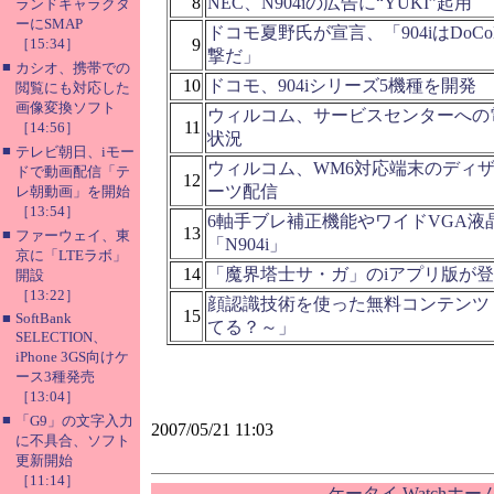
8
NEC、N904iの広告に“YUKI”起用
ランドキャラクタ
ーにSMAP
ドコモ夏野氏が宣言、「904iはDoCo
［15:34］
9
撃だ」
■
カシオ、携帯での
10
ドコモ、904iシリーズ5機種を開発
閲覧にも対応した
画像変換ソフト
ウィルコム、サービスセンターへの
11
［14:56］
状況
■
テレビ朝日、iモー
ウィルコム、WM6対応端末のディ
ドで動画配信「テ
12
ーツ配信
レ朝動画」を開始
［13:54］
6軸手ブレ補正機能やワイドVGA液晶
13
■
ファーウェイ、東
「N904i」
京に「LTEラボ」
14
「魔界塔士サ・ガ」のiアプリ版が
開設
［13:22］
顔認識技術を使った無料コンテンツ
15
■
SoftBank
てる？～」
SELECTION、
iPhone 3GS向けケ
ース3種発売
［13:04］
■
「G9」の文字入力
2007/05/21 11:03
に不具合、ソフト
更新開始
［11:14］
ケータイ Watchホ