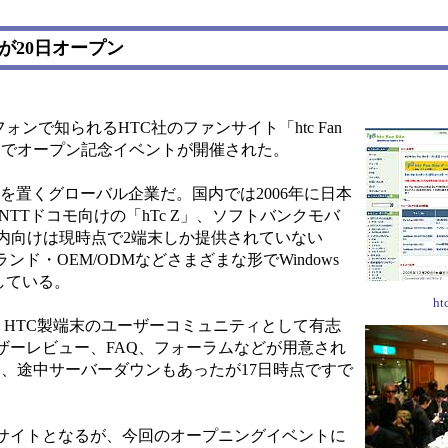
が20日オープン
ートフォンで知られるHTC社のファンサイト「htc Fan
都内でオープン記念イベントが開催された。
台湾に本拠を置くグローバル企業だ。国内では2006年に日本
にNTTドコモ向けの「hTc Z」、ソフトバンクモバ
国内向けは現時点で2端末しか提供されていない
・OEM/ODMなどさまざまな形でWindows
している。
ht
e」は、HTC製端末のユーザーコミュニティとして有志
ザーレビュー、FAQ、フォーラムなどが用意され
り、途中サーバーダウンもあったが17日時点ですで
サイトとなるが、今回のオープニングイベントに