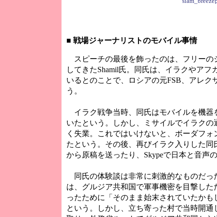
siam_br
■
戦場ジャーナリストのモバイル事情
スピーチの最後を飾ったのは、フリーの
してきたShamil氏。同氏は、イラクや
いるとのことで、ロシアの元FSB、アレク
う。
イラク戦争当時、同氏はモバイルを機器
いたという。しかし、ミサイルでイラクの
く失業。これではいけないと、ボーダフォン（
たという。その後、再びイラク入りした同
から原稿を送ったり、Skypeで日本と音
同氏の体験談は非常に刺激的なものだっ
は、グルジア共和国で軍事機密を目撃した
ったために「そのまま始末されていたかも
という。しかし、立ち寄った村で当時開通