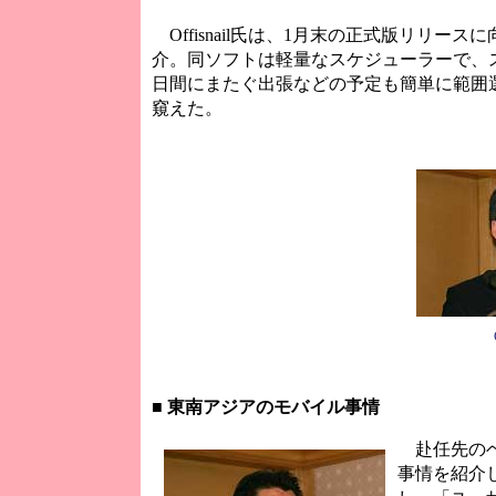
Offisnail氏は、1月末の正式版リリースに向
介。同ソフトは軽量なスケジューラーで、
日間にまたぐ出張などの予定も簡単に範囲
窺えた。
■
東南アジアのモバイル事情
赴任先のベト
事情を紹介