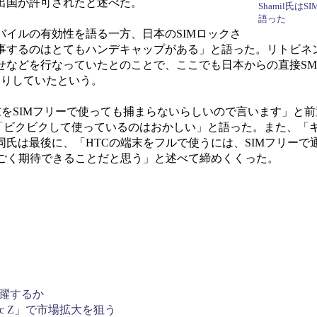
出国が許可されたと述べた。
Shamil氏は
語った
イルの有効性を語る一方、日本のSIMロックさ
事するのはとてもハンデキャップがある」と語った。リトビネ
せなどを行なっていたとのことで、ここでも日本からの直接SM
りとりしていたという。
bile端末をSIMフリーで使っても捕まらないらしいので言います」
が「ビクビクして使っているのはおかしい」と語った。また、「
氏は最後に、「HTCの端末をフルで使うには、SIMフリーで
すごく期待できることだと思う」と述べて締めくくった。
飛躍するか
c Z」で市場拡大を狙う