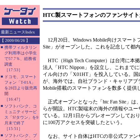
HTC製スマートフォンのファンサイト
最新ニュースIndex
12月20日、Windows Mobile向けスマ
【 2009/06/26 】
Site」がオープンした。これを記念して
■
携帯フィルタリン
グ利用率は小学生
で57.7％、総務省
HTC（High Tech Computer）は
調査
法人「HTC Nippon」を設立し、これまで
［17:53］
イル向けの「X01HT」を投入している。
■
ドコモ、スマート
が、海外では、自社ブランド・キャリアブランド
フォン「T-01A」
Mobile搭載のスマートフォンを数多く提供
を28日より販売再
開
［16:47］
正式オープンとなった「htc Fan Sit
■
ソフトバンク、コ
らが開設。HTC製端末の海外の情報やユー
ミュニティサービ
ている。12月1日からプレオープンしてお
ス「S!タウン」を9
に100万アクセスを突破したという。
月末で終了
［15:51］
■
ソフトバンク、ブ
なお、サイト自体はHTCの非公式ファン