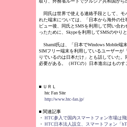
取り、外務省ルートでグルジア共和国から
同氏は世界で使える連絡手段として、モバ
れた端末については、「日本から海外の仕
ビュー後、同氏とSMSを利用して問い合わ
ったために、Skypeを利用してSMSのや
Shamil氏は、「日本でWindows Mo
SIMフリー端末を利用しているユーザー
りでいるのは日本だけ」とも話していた。同
必要がある。（HTCの）日本進出はもの
■
ＵＲＬ
htc Fan Site
http://www.htc-fan.jp/
■
関連記事
・
HTC参入で国内スマートフォン市場は
・
HTC日本法人設立、スマートフォン「hT