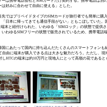
ザーは携帯電話会社とSIMカードだけ契約する。携帯電話は別
ーは好みに合わせて自由に使える」とした。
先ではプリペイドタイプのSIMカードが旅行者でも簡単に購
、「日本に帰ってきても通信手段がない」ともこぼしていた。
ドは端末と紐付けられた、いわゆる「SIMロック」の状態で提供
、いわゆるSIMフリーの状態で販売されているため、携帯電話
今回の帰国にあたって国内に持ち込んだたくさんのスマートフォン
て自由に端末が購入できる点は大きな魅力だろう。ただし、現
に対しHTCの端末は約10万円と現地人にとって高嶺の花である