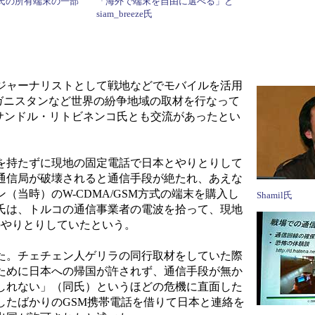
eeze氏の所有端末の一部
「海外で端末を自由に選べる」と
siam_breeze氏
ジャーナリストとして戦地などでモバイルを活用
アフガニスタンなど世界の紛争地域の取材を行なって
サンドル・リトビネンコ氏とも交流があったとい
を持たずに現地の固定電話で日本とやりとりして
通信局が破壊されると通信手段が絶たれ、あえな
当時）のW-CDMA/GSM方式の端末を購入し
Shamil氏
氏は、トルコの通信事業者の電波を拾って、現地
声のやりとりしていたという。
た。チェチェン人ゲリラの同行取材をしていた際
ために日本への帰国が許されず、通信手段が無か
しれない」（同氏）というほどの危機に直面した
したばかりのGSM携帯電話を借りて日本と連絡を