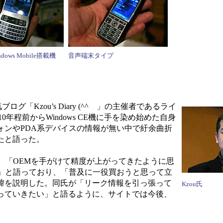
ows Mobile搭載機
音声端末タイプ
ブログ「Kzou’s Diary (^^ゞ」の主催者であるライ
0年程前からWindows CE機に手を染め始めた自身
ォンやPDA系デバイスの情報が無い中で紆余曲折
たと語った。
、「OEMを手がけて精度が上がってきたように思
い」と語っており、「普及に一役買おうと思って立
緯を説明した。同氏が「リーク情報を引っ張って
Kzou氏
っていきたい」と語るように、サイトでは今後、