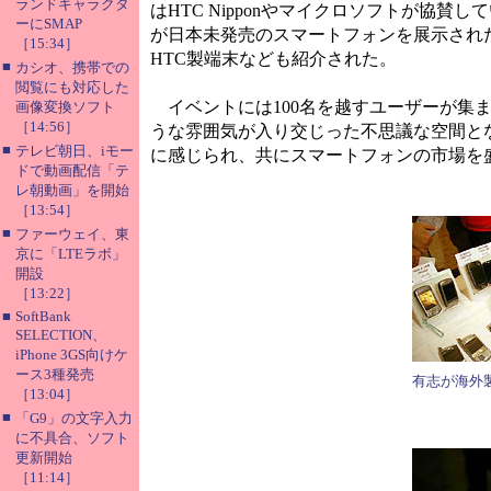
ランドキャラクタ
はHTC Nipponやマイクロソフトが協賛し
ーにSMAP
が日本未発売のスマートフォンを展示され
［15:34］
HTC製端末なども紹介された。
■
カシオ、携帯での
閲覧にも対応した
イベントには100名を越すユーザーが集ま
画像変換ソフト
［14:56］
うな雰囲気が入り交じった不思議な空間と
■
テレビ朝日、iモー
に感じられ、共にスマートフォンの市場を
ドで動画配信「テ
レ朝動画」を開始
［13:54］
■
ファーウェイ、東
京に「LTEラボ」
開設
［13:22］
■
SoftBank
SELECTION、
iPhone 3GS向けケ
ース3種発売
有志が海外
［13:04］
■
「G9」の文字入力
に不具合、ソフト
更新開始
［11:14］