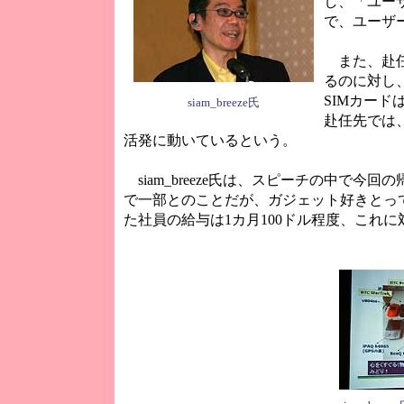
し、「ユー
で、ユーザ
また、赴任
るのに対し
SIMカー
siam_breeze氏
赴任先では
活発に動いているという。
siam_breeze氏は、スピーチの中で
で一部とのことだが、ガジェット好きとっ
た社員の給与は1カ月100ドル程度、これ