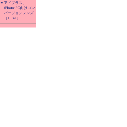
■
アドプラス、
iPhone 3G向けコン
バージョンレンズ
［10:41］