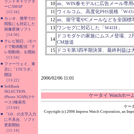
ランドキャラクタ
10
au、WIN春モデルに広告メール専
ーにSMAP
11
ウィルコム、高度化PHS規格「W-O
［15:34］
■
カシオ、携帯での
12
au、留守電やCメールなどを全国標
閲覧にも対応した
13
ワンセグに対応した「W41H」
画像変換ソフト
［14:56］
ドコモダケの家族にムスメ登場、2
14
■
テレビ朝日、iモー
CM放送
ドで動画配信「テ
15
ドコモ第3四半期決算、最終利益は
レ朝動画」を開始
［13:54］
■
ファーウェイ、東
京に「LTEラボ」
開設
2006/02/06 11:01
［13:22］
■
SoftBank
SELECTION、
ケータイ Watchホ
iPhone 3GS向けケ
ース3種発売
ケー
［13:04］
Copyright (c) 2006 Impress Watch Corporation, an Impr
■
「G9」の文字入力
に不具合、ソフト
更新開始
［11:14］