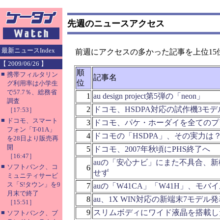
先週のニュースアクセス
最新ニュースIndex
前週にアクセスの多かった記事を上位15
【 2009/06/26 】
順
■
携帯フィルタリン
記事名
位
グ利用率は小学生
で57.7％、総務省
1
au design project第5弾の「neon」
調査
2
ドコモ、HSDPA対応の試作機3モ
［17:53］
■
ドコモ、スマート
3
ドコモ、パケ・ホーダイを全てのプ
フォン「T-01A」
4
ドコモの「HSDPA」、その実力は
を28日より販売再
開
5
ドコモ、2007年秋頃にPHS終了へ
［16:47］
auの「安心ナビ」にまた不具合、
■
ソフトバンク、コ
6
せず
ミュニティサービ
ス「S!タウン」を9
7
auの「W41CA」「W41H」、モバイル
月末で終了
8
au、1X WIN対応の新端末7モデル発
［15:51］
9
スリムボディにワイド液晶を搭載した
■
ソフトバンク、ブ