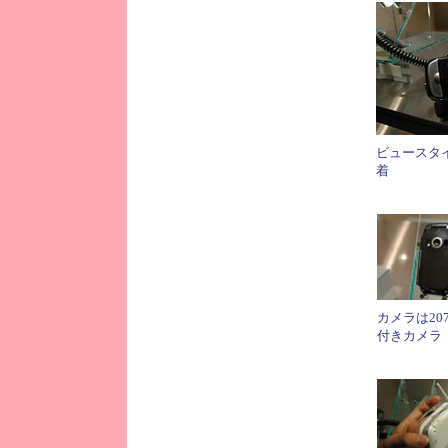
ビュースタ
着
カメラは20
付きカメラ