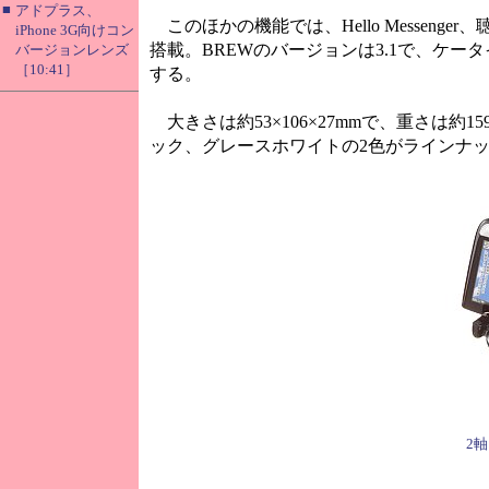
■
アドプラス、
このほかの機能では、Hello Messen
iPhone 3G向けコン
搭載。BREWのバージョンは3.1で、ケータイ
バージョンレンズ
［10:41］
する。
大きさは約53×106×27mmで、重さは約
ック、グレースホワイトの2色がラインナ
2