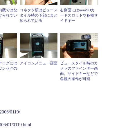
内蔵ではな
コネクタ類はビュース
右側面にはminiSDカ
けられてい
タイル時の下部にまと
ードスロットや各種サ
められている
イドキー
ナログには
アイコンメニュー画面
ビュースタイル時のカ
ワンセグの
メラのファインダー画
面。サイドキーなどで
各種の操作が可能
/2006/0119/
006/01/0119.html