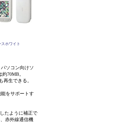
ースホワイト
載し、パソコン向けソ
約70MB。
イルも再生できる。
機能をサポートす
影したように補正で
し、赤外線通信機