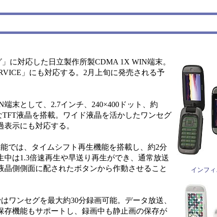
に対応した日立製作所製CDMA 1X WIN端末。
E SERVICE」にも対応する。2月上旬に発売される予
末として、2.7インチ、240×400ドット、約
可能なTFT液晶を搭載。ワイド液晶を活かしたワンセグ
過表示にも対応する。
機能では、タイムシフト再生機能を搭載し、約2分
中は1.3倍速再生や早送り再生ができ、通常放送
液晶側側面に配されたボタンから作動させること
インフィ
はワンセグを最大約30分録画可能。データ放送、
保存機能もサポートし、録画中も静止画の保存が