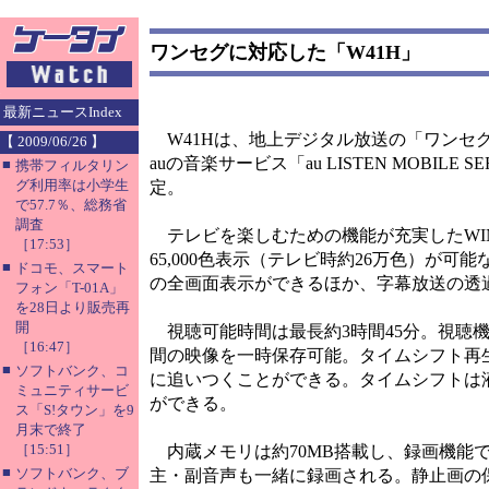
ワンセグに対応した「W41H」
最新ニュースIndex
W41Hは、地上デジタル放送の「ワンセグ」
【 2009/06/26 】
auの音楽サービス「au LISTEN MOBIL
■
携帯フィルタリン
グ利用率は小学生
定。
で57.7％、総務省
調査
テレビを楽しむための機能が充実したWIN端
［17:53］
65,000色表示（テレビ時約26万色）が
■
ドコモ、スマート
の全画面表示ができるほか、字幕放送の透
フォン「T-01A」
を28日より販売再
開
視聴可能時間は最長約3時間45分。視聴
［16:47］
間の映像を一時保存可能。タイムシフト再生
■
ソフトバンク、コ
に追いつくことができる。タイムシフトは
ミュニティサービ
ができる。
ス「S!タウン」を9
月末で終了
［15:51］
内蔵メモリは約70MB搭載し、録画機能で
■
ソフトバンク、ブ
主・副音声も一緒に録画される。静止画の