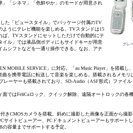
準」「シネマ」「色鮮やか」のモードが用意され
した「ビュースタイル」でパッケージ付属のTV
ようにテレビ機能を楽しめる。TVスタンドは15
れば、TVスタンドにセットしただけで自動的にテ
タイル」では液晶側ボディにもサイドキーが用意
グレ
イムシフトなどを一通り操作できる。なお、アナ
MOBILE SERVICE」に対応。「au Music Player」を搭
取り込んだ楽曲を携帯電話に転送して音楽を楽しめる。搭載されるメモリは
dioプレーヤーも搭載されており、SD-Audio（ASF形式）ファ
ではFeliCaロック、クイック解除、遠隔オートロックの各
付きCMOSカメラを搭載。斜めに撮影した画像を正面から撮
PCサイトビューアー、PCドキュメントビューアーもサポート
1GBの容量までサポートする予定。