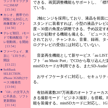
ランドキャラクタ
できる。画質調整機能もサポートし、「標
ーにSMAP
ている。
［15:34］
■
カシオ、携帯での
2軸ヒンジを採用しており、液晶を前面に
閲覧にも対応した
スタンドに装着すれば、小型の液晶テレビの
画像変換ソフト
［14:56］
度～30度の角度が調整できる。予め設定す
■
テレビ朝日、iモー
レビが起動する機能も備える。「ビュース
ドで動画配信「テ
されており、チャンネル、音量、録画、タ
レ朝動画」を開始
ログテレビの受信には対応していない。
［13:54］
■
ファーウェイ、東
音楽再生機能として新サービス「au LISTEN 
京に「LTEラボ」
開設
フト「au Music Port」でCDから
［13:22］
miniSDカードが利用できる。またSD-Au
■
SoftBank
SELECTION、
おサイフケータイに対応し、セキュリティ面
iPhone 3GS向けケ
る。
ース3種発売
［13:04］
■
「G9」の文字入力
有効画素数207万画素のオートフォーカス
に不具合、ソフト
きる撮影モード「ビジネス撮影」を搭載。
更新開始
能を装備する。miniSDカードに対応し、
［11:14］